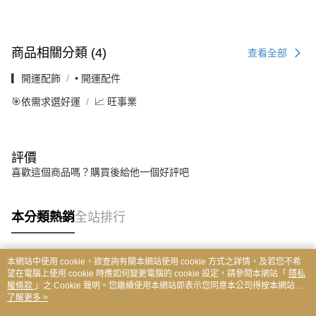
商品相關分類 (4)
查看全部
▎開運配飾
• 開運配件
🎯依需求選好運
📈 旺事業
評價
喜歡這個商品嗎？購買後給他一個好評吧
本分類熱銷
全站排行
本網站中使用 cookie，欲查詢有關本網站使用 cookie 方式之詳情，及若您不希
熱門標籤
望在電腦上使用 cookie 時應如何變更電腦的 cookie 設定，請參閱本網站「
隱私
權條款
」之 Cookie 聲明。您繼續使用本網站即表示您同意本公司得按本網站使
用條款之 Cookie 聲明使用 cookie。
了解更多 >