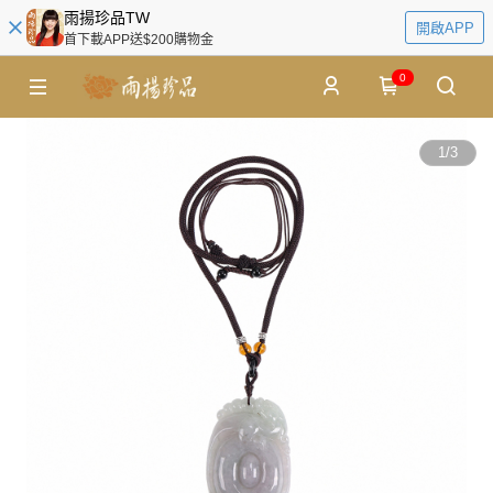
雨揚珍品TW
開啟APP
首下載APP送$200購物金
0
1
/
3