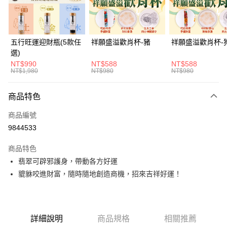
華南商業銀行
彰化商業銀行
Apple Pay
上海商業儲蓄銀行
台北富邦商業銀行
國泰世華商業銀行
兆豐國際商業銀行
街口支付
臺灣中小企業銀行
台中商業銀行
五行旺運迎財瓶(5款任
祥願盛溢歡肖杯-豬
祥願盛溢歡肖杯-
匯豐（台灣）商業銀行
華泰商業銀行
選)
悠遊付
聯邦商業銀行
遠東國際商業銀行
NT$990
NT$588
NT$588
元大商業銀行
永豐商業銀行
NT$1,980
NT$980
NT$980
Google Pay
玉山商業銀行
星展（台灣）商業銀行
台新國際商業銀行
中國信託商業銀行
全支付
商品特色
台灣樂天信用卡公司
大哥付你分期
商品編號
相關說明
9844533
【大哥付你分期使用說明】
ATM付款
1.本服務由台灣大哥大提供，台灣大哥大用戶可立即使用無須另外申請。
商品特色
2.付款方式選擇「大哥付你分期」，訂單成立後會自動跳轉到大哥付的交易
翡翠可辟邪護身，帶動各方好運
流程，驗證手機門號後，選擇欲分期的期數、繳款截止日，確認付款後即完
運送方式
成交易。
貔貅咬進財富，隨時隨地創造商機，招來吉祥好運！
3.實際核准額度、可分期數及費用金額請依後續交易確認頁面所載為準。
宅配
4.訂單成立30分鐘內，如未前往確認交易或遇審核未通過，訂單將自動取
每筆NT$120，滿NT$1,500(含以上)免運費
消。如遇「轉專審核」未通過狀況，表示未達大哥付你分期系統評分，恕無
法說明評估內容。
【繳款方式說明】
詳細說明
商品規格
相關推薦
1.分期款項不併入電信帳單，「大哥付你分期」於每月結算日後寄送繳費提