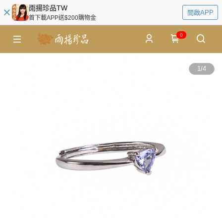
雨揚珍品TW
開啟APP
首下載APP送$200購物金
0
1
/
4