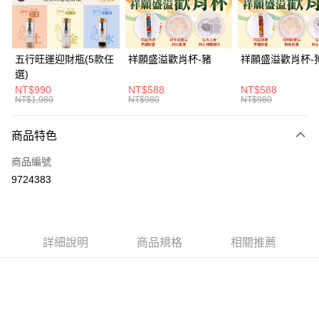
悠遊付
Google Pay
五行旺運迎財瓶(5款任
祥願盛溢歡肖杯-豬
祥願盛溢歡肖杯-
選)
全支付
NT$990
NT$588
NT$588
NT$1,980
NT$980
NT$980
大哥付你分期
相關說明
商品特色
【大哥付你分期使用說明】
ATM付款
1.本服務由台灣大哥大提供，台灣大哥大用戶可立即使用無須另外申請。
商品編號
2.付款方式選擇「大哥付你分期」，訂單成立後會自動跳轉到大哥付的交易
貨到付款
流程，驗證手機門號後，選擇欲分期的期數、繳款截止日，確認付款後即完
9724383
成交易。
3.實際核准額度、可分期數及費用金額請依後續交易確認頁面所載為準。
運送方式
4.訂單成立30分鐘內，如未前往確認交易或遇審核未通過，訂單將自動取
消。如遇「轉專審核」未通過狀況，表示未達大哥付你分期系統評分，恕無
付款後全家取貨(訂單門檻$4000以下)
法說明評估內容。
詳細說明
商品規格
相關推薦
每筆NT$120，滿NT$1,500(含以上)免運費
【繳款方式說明】
1.分期款項不併入電信帳單，「大哥付你分期」於每月結算日後寄送繳費提
付款後萊爾富取貨(訂單門檻$4000以下)
醒簡訊。
2.透過簡訊連結打開帳單後，可選擇「超商條碼／台灣大直營門市／銀行轉
每筆NT$120，滿NT$1,500(含以上)免運費
帳／街口支付／iPASS MONEY」等通路繳費。