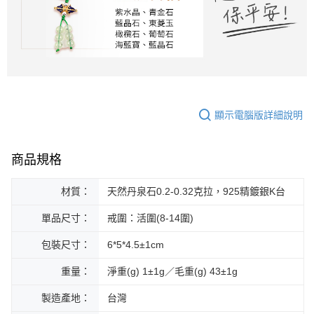
顯示電腦版詳細說明
商品規格
材質：
天然丹泉石0.2-0.32克拉，925精鍍銀K台
單品尺寸：
戒圍：活圍(8-14圍)
包裝尺寸：
6*5*4.5±1cm
重量：
淨重(g) 1±1g／毛重(g) 43±1g
製造產地：
台灣