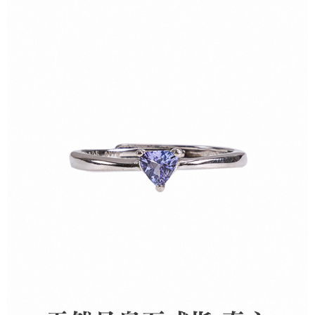
付款後7-11取貨(訂單門檻$4000以下)
【注意事項】
每筆NT$120，滿NT$1,500(含以上)免運費
1.本服務係由「台灣大哥大股份有限公司」（以下簡稱本公司）所提供，讓
用戶於交易時，得透過本服務購買商品或服務，並由商店將買賣／分期付款
買賣價金債權讓與本公司後，依約使用本公司帳單繳交帳款。
宅配
2.基於同意付款使用「大哥付你分期」之契約關係目的，商店將以您的個人
每筆NT$120，滿NT$1,500(含以上)免運費
資料（包含姓名、電話或地址）提供予台灣大哥大進項蒐集、處理及利用，
由本公司與您本人進行分期帳單所需資料之確認、核對及更正。
貨到付款
3.完整用戶服務條款，請詳閱以下連結：
https://oppay.tw/userRule
每筆NT$120，滿NT$1,800(含以上)免運費