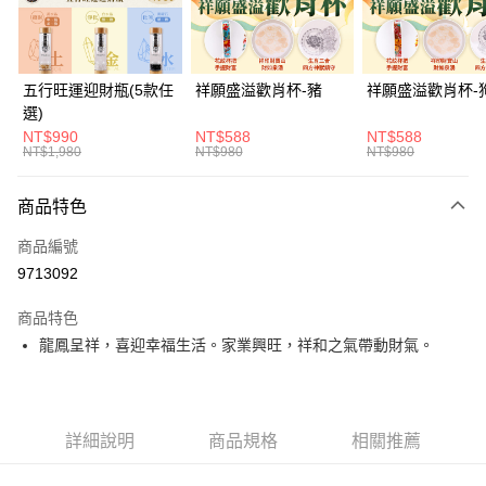
悠遊付
Google Pay
五行旺運迎財瓶(5款任
祥願盛溢歡肖杯-豬
祥願盛溢歡肖杯-
選)
全支付
NT$990
NT$588
NT$588
NT$1,980
NT$980
NT$980
大哥付你分期
相關說明
商品特色
【大哥付你分期使用說明】
ATM付款
1.本服務由台灣大哥大提供，台灣大哥大用戶可立即使用無須另外申請。
商品編號
2.付款方式選擇「大哥付你分期」，訂單成立後會自動跳轉到大哥付的交易
貨到付款
流程，驗證手機門號後，選擇欲分期的期數、繳款截止日，確認付款後即完
9713092
成交易。
3.實際核准額度、可分期數及費用金額請依後續交易確認頁面所載為準。
商品特色
運送方式
4.訂單成立30分鐘內，如未前往確認交易或遇審核未通過，訂單將自動取
龍鳳呈祥，喜迎幸福生活。家業興旺，祥和之氣帶動財氣。
消。如遇「轉專審核」未通過狀況，表示未達大哥付你分期系統評分，恕無
付款後全家取貨(訂單門檻$4000以下)
法說明評估內容。
每筆NT$120，滿NT$1,500(含以上)免運費
【繳款方式說明】
1.分期款項不併入電信帳單，「大哥付你分期」於每月結算日後寄送繳費提
付款後萊爾富取貨(訂單門檻$4000以下)
醒簡訊。
詳細說明
商品規格
相關推薦
2.透過簡訊連結打開帳單後，可選擇「超商條碼／台灣大直營門市／銀行轉
每筆NT$120，滿NT$1,500(含以上)免運費
帳／街口支付／iPASS MONEY」等通路繳費。