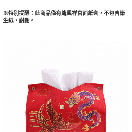
付款後7-11取貨(訂單門檻$4000以下)
【注意事項】
每筆NT$120，滿NT$1,500(含以上)免運費
1.本服務係由「台灣大哥大股份有限公司」（以下簡稱本公司）所提供，讓
※特別提醒：此商品僅有
龍鳳祥富面紙套，不包含衛
用戶於交易時，得透過本服務購買商品或服務，並由商店將買賣／分期付款
，
謝謝。
生紙
買賣價金債權讓與本公司後，依約使用本公司帳單繳交帳款。
宅配
2.基於同意付款使用「大哥付你分期」之契約關係目的，商店將以您的個人
每筆NT$120，滿NT$1,500(含以上)免運費
資料（包含姓名、電話或地址）提供予台灣大哥大進項蒐集、處理及利用，
由本公司與您本人進行分期帳單所需資料之確認、核對及更正。
貨到付款
3.完整用戶服務條款，請詳閱以下連結：
https://oppay.tw/userRule
每筆NT$120，滿NT$1,800(含以上)免運費