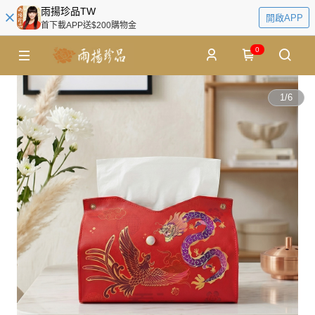
雨揚珍品TW
開啟APP
首下載APP送$200購物金
0
1
/
6