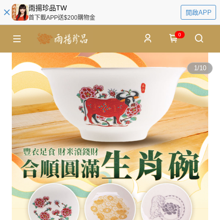
雨揚珍品TW
開啟APP
首下載APP送$200購物金
0
1
/
10