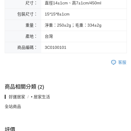
尺寸：
直徑14±1cm、高7±1cm/450ml
包裝尺寸：
15*15*8±1cm
重量：
淨重：250±2g；毛重：334±2g
產地：
台灣
商品編碼：
3C0100101
客服
商品相關分類 (2)
▎好運居家
• 居家生活
全站商品
評價