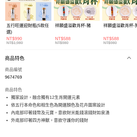
悠遊付
Google Pay
五行旺運迎財瓶(5款任
祥願盛溢歡肖杯-豬
祥願盛溢歡肖杯-
選)
全支付
NT$990
NT$588
NT$588
NT$1,980
NT$980
NT$980
大哥付你分期
相關說明
商品特色
【大哥付你分期使用說明】
ATM付款
1.本服務由台灣大哥大提供，台灣大哥大用戶可立即使用無須另外申請。
商品編號
2.付款方式選擇「大哥付你分期」，訂單成立後會自動跳轉到大哥付的交易
貨到付款
流程，驗證手機門號後，選擇欲分期的期數、繳款截止日，確認付款後即完
9674769
成交易。
3.實際核准額度、可分期數及費用金額請依後續交易確認頁面所載為準。
商品特色
運送方式
4.訂單成立30分鐘內，如未前往確認交易或遇審核未通過，訂單將自動取
獨家設計，融合獨有12生肖開運元素
消。如遇「轉專審核」未通過狀況，表示未達大哥付你分期系統評分，恕無
付款後全家取貨(訂單門檻$4000以下)
法說明評估內容。
依五行本命色和相生色為開運顏色及花卉圖案設計
每筆NT$120，滿NT$1,500(含以上)免運費
【繳款方式說明】
內底部印著錢幣及元寶，意欲財米能錢滾錢財如泉湧
1.分期款項不併入電信帳單，「大哥付你分期」於每月結算日後寄送繳費提
付款後萊爾富取貨(訂單門檻$4000以下)
外底部印著四方神獸，意欲守護你的錢財
醒簡訊。
2.透過簡訊連結打開帳單後，可選擇「超商條碼／台灣大直營門市／銀行轉
每筆NT$120，滿NT$1,500(含以上)免運費
帳／街口支付／iPASS MONEY」等通路繳費。