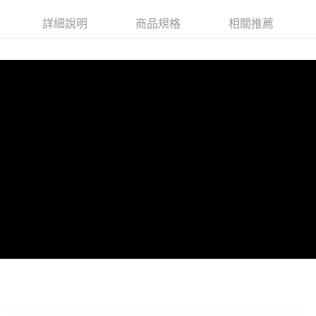
付款後7-11取貨(訂單門檻$4000以下)
【注意事項】
詳細說明
商品規格
相關推薦
每筆NT$120，滿NT$1,500(含以上)免運費
1.本服務係由「台灣大哥大股份有限公司」（以下簡稱本公司）所提供，讓
用戶於交易時，得透過本服務購買商品或服務，並由商店將買賣／分期付款
買賣價金債權讓與本公司後，依約使用本公司帳單繳交帳款。
宅配
2.基於同意付款使用「大哥付你分期」之契約關係目的，商店將以您的個人
每筆NT$120，滿NT$1,500(含以上)免運費
資料（包含姓名、電話或地址）提供予台灣大哥大進項蒐集、處理及利用，
由本公司與您本人進行分期帳單所需資料之確認、核對及更正。
貨到付款
3.完整用戶服務條款，請詳閱以下連結：
https://oppay.tw/userRule
每筆NT$120，滿NT$1,800(含以上)免運費