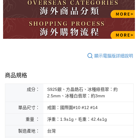
顯示電腦版詳細說明
商品規格
成分：
S925銀、方晶鋯石、冰種綠翡翠：約
2.5mm、冰種白翡翠：約3mm
單品尺寸：
戒圍：國際圍#10 #12 #14
重量 ：
淨重：1.9±1g，毛重：42.4±1g
製造產地：
台灣