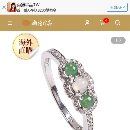
雨揚珍品TW
開啟APP
首下載APP送$200購物金
0
1
/
3