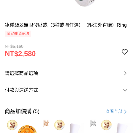
冰種翡翠無限發財戒（3種戒圍任選）（限海外直購）Ring
國家/地區配送
NT$5,160
NT$2,580
請選擇商品選項
付款與運送方式
付款方式
信用卡一次付款
商品加價購 (5)
查看全部
Apple Pay
Google Pay