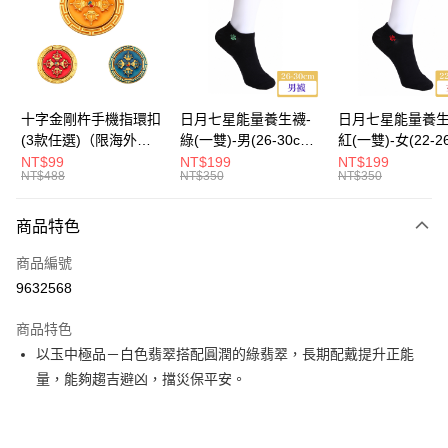
運送方式
海外國際空運
查看運費
十字金剛杵手機指環扣
日月七星能量養生襪-
日月七星能量養生
(3款任選)（限海外直
綠(一雙)-男(26-30cm)-
紅(一雙)-女(22-2
購）Ring Holder
船型（限海外直購）
-船型 （限海外
NT$99
NT$199
NT$199
NT$488
NT$350
NT$350
Socks
Socks
商品特色
商品編號
9632568
商品特色
以玉中極品－白色翡翠搭配圓潤的綠翡翠，長期配戴提升正能
量，能夠趨吉避凶，擋災保平安。