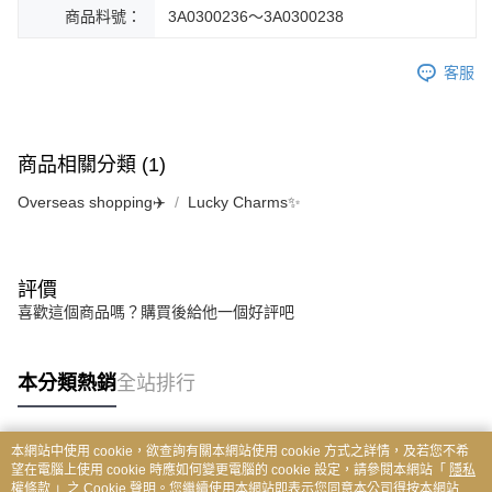
商品料號：
3A0300236～3A0300238
客服
商品相關分類 (1)
Overseas shopping✈️
Lucky Charms✨
評價
喜歡這個商品嗎？購買後給他一個好評吧
本分類熱銷
全站排行
本網站中使用 cookie，欲查詢有關本網站使用 cookie 方式之詳情，及若您不希
熱門標籤
望在電腦上使用 cookie 時應如何變更電腦的 cookie 設定，請參閱本網站「
隱私
權條款
」之 Cookie 聲明。您繼續使用本網站即表示您同意本公司得按本網站使