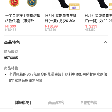
海外國際空運
查看運費
十字金剛杵手機指環扣
日月七星能量養生襪-
日月七星能量養生
(3款任選)（限海外直
綠(一雙)-男(26-30cm)-
紅(一雙)-女(22-2
購）Ring Holder
船型（限海外直購）
-船型 （限海外
NT$99
NT$199
NT$199
NT$488
NT$350
NT$350
Socks
Socks
商品特色
商品編號
9576085
商品特色
老師親繪的火行無限發的能量畫設計顏料中添加殊勝甘露水兩個
8字寓意著財庫無限發
詳細說明
商品規格
相關推薦