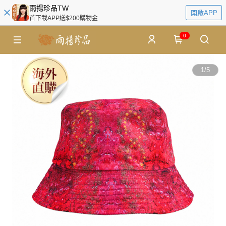
雨揚珍品TW
開啟APP
首下載APP送$200購物金
0
1
/
5