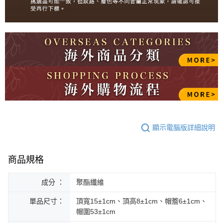
顯示電腦版詳細說明
商品規格
成分 ：
聚酯纖維
單品尺寸：
頂寬15±1cm、頂高8±1cm、帽簷6±1cm、
帽圍53±1cm