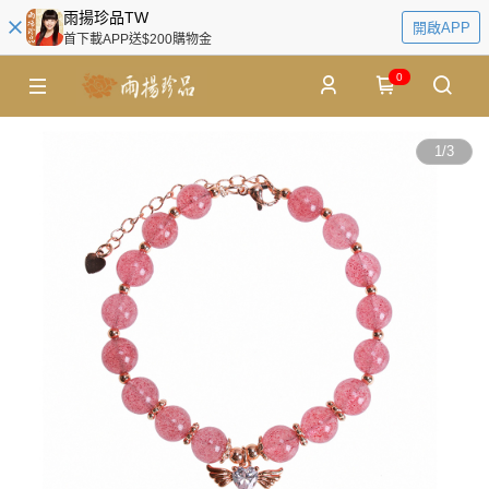
雨揚珍品TW
開啟APP
首下載APP送$200購物金
0
1
/
3