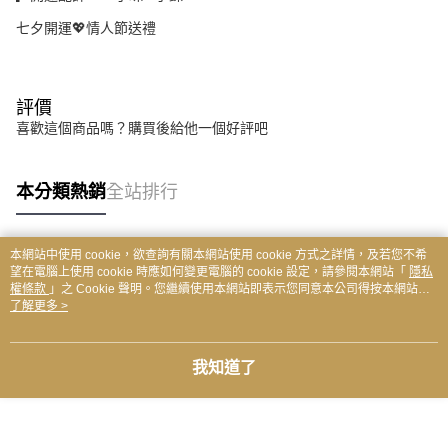
七夕開運💖情人節送禮
評價
喜歡這個商品嗎？購買後給他一個好評吧
本分類熱銷
全站排行
本網站中使用 cookie，欲查詢有關本網站使用 cookie 方式之詳情，及若您不希
熱門標籤
望在電腦上使用 cookie 時應如何變更電腦的 cookie 設定，請參閱本網站「
隱私
權條款
」之 Cookie 聲明。您繼續使用本網站即表示您同意本公司得按本網站使
用條款之 Cookie 聲明使用 cookie。
了解更多 >
我知道了