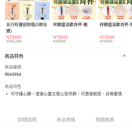
悠遊付
Google Pay
五行旺運迎財瓶(5款任
祥願盛溢歡肖杯-豬
祥願盛溢歡肖杯-
選)
全支付
NT$990
NT$588
NT$588
NT$1,980
NT$980
NT$980
大哥付你分期
相關說明
商品特色
【大哥付你分期使用說明】
ATM付款
1.本服務由台灣大哥大提供，台灣大哥大用戶可立即使用無須另外申請。
商品編號
2.付款方式選擇「大哥付你分期」，訂單成立後會自動跳轉到大哥付的交易
貨到付款
流程，驗證手機門號後，選擇欲分期的期數、繳款截止日，確認付款後即完
9542654
成交易。
3.實際核准額度、可分期數及費用金額請依後續交易確認頁面所載為準。
商品特色
運送方式
4.訂單成立30分鐘內，如未前往確認交易或遇審核未通過，訂單將自動取
可守護心願，澄澈心靈主墜心型吊飾，可激發創意、召喚愛情
消。如遇「轉專審核」未通過狀況，表示未達大哥付你分期系統評分，恕無
付款後全家取貨(訂單門檻$4000以下)
法說明評估內容。
每筆NT$120，滿NT$1,500(含以上)免運費
【繳款方式說明】
1.分期款項不併入電信帳單，「大哥付你分期」於每月結算日後寄送繳費提
付款後萊爾富取貨(訂單門檻$4000以下)
醒簡訊。
詳細說明
商品規格
相關推薦
2.透過簡訊連結打開帳單後，可選擇「超商條碼／台灣大直營門市／銀行轉
每筆NT$120，滿NT$1,500(含以上)免運費
帳／街口支付／iPASS MONEY」等通路繳費。