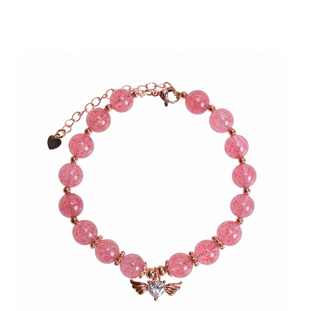
付款後7-11取貨(訂單門檻$4000以下)
【注意事項】
每筆NT$120，滿NT$1,500(含以上)免運費
1.本服務係由「台灣大哥大股份有限公司」（以下簡稱本公司）所提供，讓
用戶於交易時，得透過本服務購買商品或服務，並由商店將買賣／分期付款
買賣價金債權讓與本公司後，依約使用本公司帳單繳交帳款。
宅配
2.基於同意付款使用「大哥付你分期」之契約關係目的，商店將以您的個人
每筆NT$120，滿NT$1,500(含以上)免運費
資料（包含姓名、電話或地址）提供予台灣大哥大進項蒐集、處理及利用，
由本公司與您本人進行分期帳單所需資料之確認、核對及更正。
貨到付款
3.完整用戶服務條款，請詳閱以下連結：
https://oppay.tw/userRule
每筆NT$120，滿NT$1,800(含以上)免運費