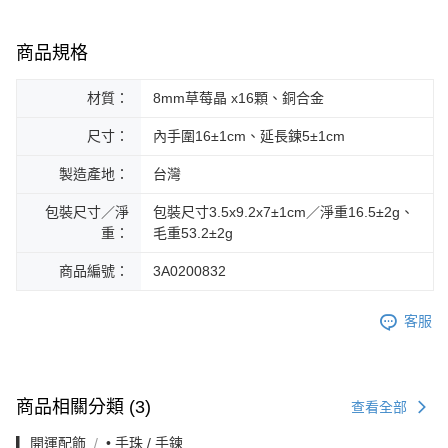
商品規格
材質：
8mm草莓晶 x16顆、銅合金
尺寸：
內手圍16±1cm、延長鍊5±1cm
製造產地：
台灣
包裝尺寸／淨
包裝尺寸3.5x9.2x7±1cm／淨重16.5±2g、
重：
毛重53.2±2g
商品編號：
3A0200832
客服
商品相關分類 (3)
查看全部
▎開運配飾
• 手珠 / 手鍊