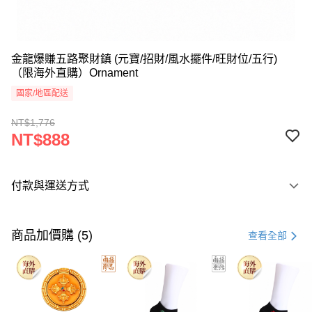
金龍爆賺五路聚財鎮 (元寶/招財/風水擺件/旺財位/五行)
（限海外直購）Ornament
國家/地區配送
NT$1,776
NT$888
付款與運送方式
付款方式
信用卡一次付款
商品加價購 (5)
查看全部
Apple Pay
Google Pay