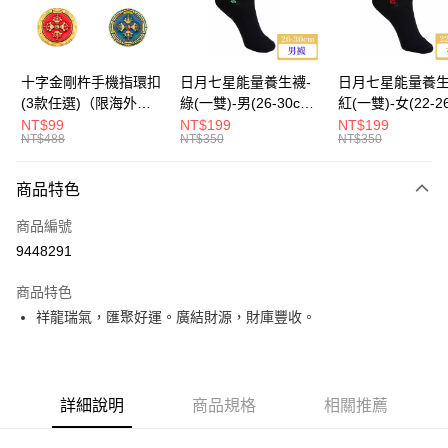
運送方式
海外國際空運
查看運費
十字金剛杵手機指環扣
日月七星能量養生襪-
日月七星能量養生
(3款任選)（限海外直
綠(一雙)-男(26-30cm)-
紅(一雙)-女(22-2
購）Ring Holder
船型（限海外直購）
-船型 （限海外
NT$99
NT$199
NT$199
NT$488
NT$350
NT$350
Socks
Socks
商品特色
商品編號
9448291
商品特色
祥龍瑞氣，匯聚好運。廣結財源，財庫豐收。
詳細說明
商品規格
相關推薦