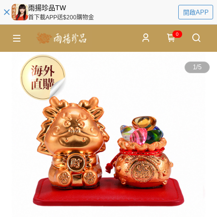
雨揚珍品TW
開啟APP
首下載APP送$200購物金
0
1
/
5