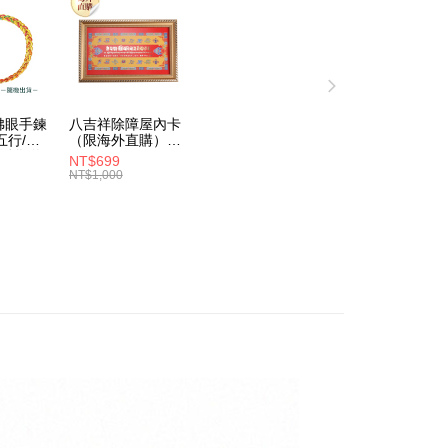
佛眼手鍊
八吉祥除障屋內卡
（限海外直購）
/淨化磁
Ornament
NT$699
外直購)
NT$1,000