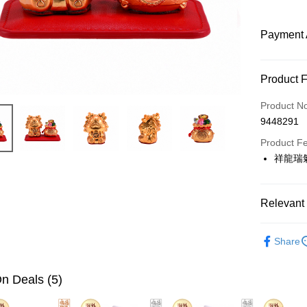
Payment 
Payment
Product 
Credit Car
Product N
9448291
Apple Pay
Product F
Google Pa
祥龍瑞
Shipping
Relevant 
海外國際
Overseas 
Share
Overseas 
n Deals (5)