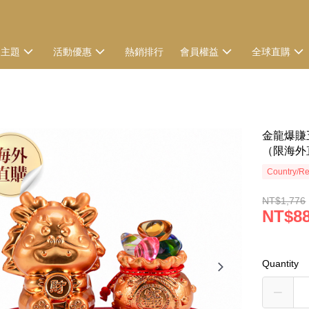
選主題
活動優惠
熱銷排行
會員權益
全球直購
金龍爆賺五
（限海外直
Country/Re
NT$1,776
NT$8
Quantity