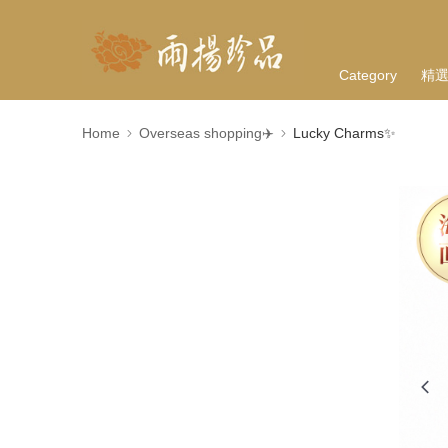
Category
精
Home
Overseas shopping✈️
Lucky Charms✨