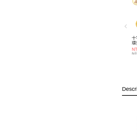
十
環
海
N
Ho
NT
Descr