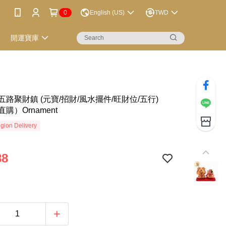
0
English (US)
TWD
開運寶庫
路聚財鎮 (元寶/招財/風水擺件/旺財位/五行)
購）Ornament
gion Delivery
88