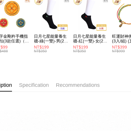
字金剛杵手機指
日月七星能量養生
日月七星能量養生
旺運財神
扣(3款任選)（限
襪-綠(一雙)-男(26-
襪-紅(一雙)-女(22-
(3入/組) (五行/黃
外直購）Ring
30cm)-船型（限海
26cm) -船型 （限
財神/招財
T$99
NT$199
NT$199
NT$399
lder
外直購）Socks
海外直購）Socks
場) (限海
$488
NT$350
NT$350
NT$999
Bracelet
iption
Specification
Recommendations