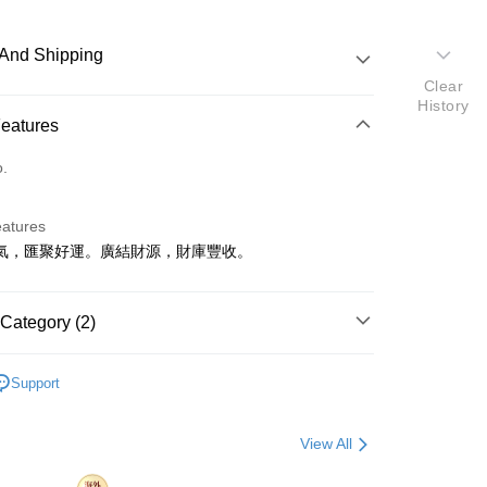
And Shipping
Clear
History
 Method
Features
d (Full Payment)
o.
eatures
y
氣，匯聚好運。廣結財源，財庫豐收。
 Method
Category (2)
空運
Shipping Rates
shopping✈️
Lucky Charms✨
Support
shopping✈️
Mid-year fortune turnaround💫
View All