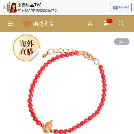
雨揚珍品TW
開啟APP
首下載APP送$200購物金
0
1
/
3