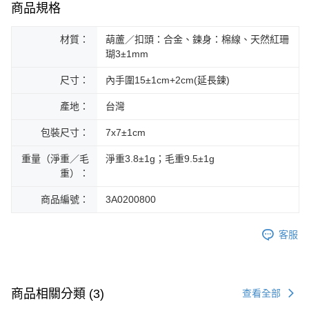
商品規格
材質：
葫蘆／扣頭：合金、鍊身：棉線、天然紅珊
瑚3±1mm
尺寸：
內手圍15±1cm+2cm(延長鍊)
產地：
台灣
包裝尺寸：
7x7±1cm
重量（淨重／毛
淨重3.8±1g；毛重9.5±1g
重）：
商品編號：
3A0200800
客服
商品相關分類 (3)
查看全部