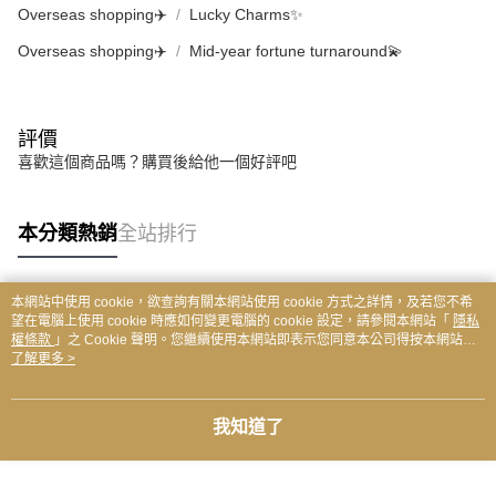
Overseas shopping✈️
Lucky Charms✨
Overseas shopping✈️
Mid-year fortune turnaround💫
評價
喜歡這個商品嗎？購買後給他一個好評吧
本分類熱銷
全站排行
本網站中使用 cookie，欲查詢有關本網站使用 cookie 方式之詳情，及若您不希
熱門標籤
望在電腦上使用 cookie 時應如何變更電腦的 cookie 設定，請參閱本網站「
隱私
權條款
」之 Cookie 聲明。您繼續使用本網站即表示您同意本公司得按本網站使
用條款之 Cookie 聲明使用 cookie。
了解更多 >
我知道了