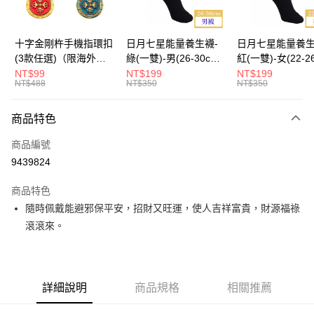
海外國際空運
查看運費
十字金剛杵手機指環扣
日月七星能量養生襪-
日月七星能量養生
(3款任選)（限海外直
綠(一雙)-男(26-30cm)-
紅(一雙)-女(22-2
購）Ring Holder
船型（限海外直購）
-船型 （限海外
NT$99
NT$199
NT$199
NT$488
NT$350
NT$350
Socks
Socks
商品特色
商品編號
9439824
商品特色
隨時佩戴能避邪保平安，招財又旺運，使人吉祥富貴，財源福祿
滾滾來。
詳細說明
商品規格
相關推薦