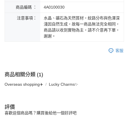
商品編碼 ：
4A0100030
注意事項：
水晶、礦石為天然質材，紋路分布與色澤深
淺因自然生成，故每一商品無法完全相同，
商品請以收到實物為主，請不介意再下單，
謝謝。
客服
商品相關分類 (1)
Overseas shopping✈️
Lucky Charms✨
評價
喜歡這個商品嗎？購買後給他一個好評吧