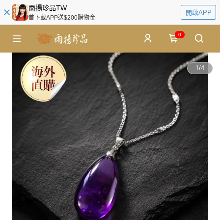
雨揚珍品TW
開啟APP
首下載APP送$200購物金
0
1
/
4