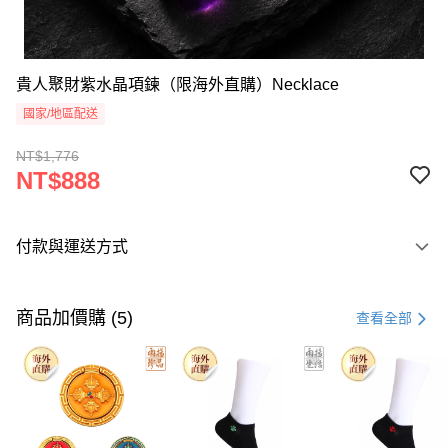
貴人聚財紫水晶項鍊（限海外直購）Necklace
國家/地區配送
NT$1,776
NT$888
付款與運送方式
付款方式
信用卡一次付款
商品加價購 (5)
查看全部
Apple Pay
Google Pay
運送方式