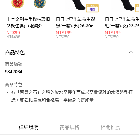
海外國際空運
查看運費
十字金剛杵手機指環扣
日月七星能量養生襪-
日月七星能量養生
(3款任選)（限海外直
綠(一雙)-男(26-30cm)-
紅(一雙)-女(22-2
購）Ring Holder
船型（限海外直購）
-船型 （限海外
NT$99
NT$199
NT$199
NT$488
NT$350
NT$350
Socks
Socks
商品特色
商品編號
9342064
商品特色
有「智慧之石」之稱的紫水晶製作而成以高貴優雅的水滴造型打
造，能強化貴氣和合磁場，平衡身心靈能量
詳細說明
商品規格
相關推薦