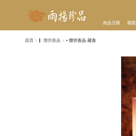
商品分類
精選
首頁
▎煙供香品
• 煙供香品-藏香