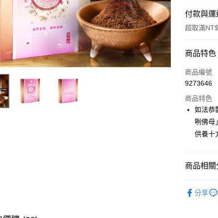
付款與運
超取滿NT$
付款方式
商品特色
信用卡一
商品編號
9273646
LINE Pay
商品特色
Apple Pay
如法恭
咧佛母
街口支付
供養十
悠遊付
Google Pa
商品相關分
全支付
▎煙供香
分享
大哥付你
🎯依需求
相關說明
全站商品
【大哥付