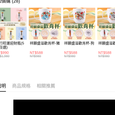
價購 (28)
ATM付款
1.本服務
2.付款方
貨到付款
流程，驗
完成交易
3.實際核
4.訂單成
運送方式
消。如遇
無法說明
付款後全家
【繳款方
行旺運迎財瓶(5
祥願盛溢歡肖杯-豬
祥願盛溢歡肖杯-狗
祥願盛溢
每筆NT$1
1.分期款
任選)
醒簡訊。
$990
NT$588
NT$588
NT$588
2.透過簡
付款後萊爾
$1,980
NT$980
NT$980
NT$980
帳／街口支
每筆NT$1
【注意事
付款後7-1
1.本服務
用戶於交
每筆NT$1
款買賣價
說明
商品規格
相關推薦
2.基於同
宅配
資料（包
每筆NT$1
用，由本
3.完整用
貨到付款
每筆NT$1