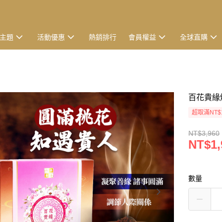
主題
活動優惠
熱銷排行
會員權益
全球直購
百花貴緣
超取滿NT$
NT$3,960
NT$1,
數量