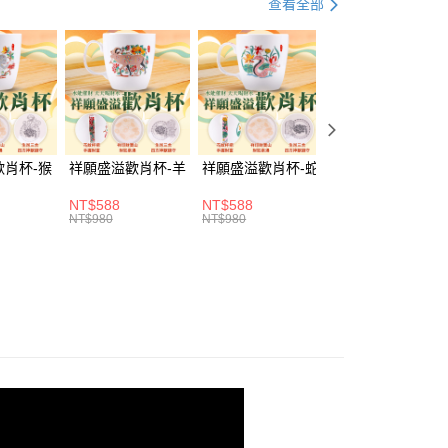
查看全部
由台灣大哥大提供，台灣大哥大用戶可立即使用無須另外申請。
式選擇「大哥付你分期」，訂單成立後會自動跳轉到大哥付的交易
證手機門號後，選擇欲分期的期數、繳款截止日，確認付款後即
。
准額度、可分期數及費用金額請依後續交易確認頁面所載為準。
立30分鐘內，如未前往確認交易或遇審核未通過，訂單將自動取
「轉專審核」未通過狀況，表示未達大哥付你分期系統評分，恕
評估內容。
取貨(訂單門檻$4000以下)
式說明】
歡肖杯-猴
祥願盛溢歡肖杯-羊
祥願盛溢歡肖杯-蛇
祥願盛溢歡肖杯-
20，滿NT$1,500(含以上)免運費
項不併入電信帳單，「大哥付你分期」於每月結算日後寄送繳費提
NT$588
NT$588
NT$588
訊連結打開帳單後，可選擇「超商條碼／台灣大直營門市／銀行轉
富取貨(訂單門檻$4000以下)
NT$980
NT$980
NT$980
付／iPASS MONEY」等通路繳費。
20，滿NT$1,500(含以上)免運費
項】
1取貨(訂單門檻$4000以下)
係由「台灣大哥大股份有限公司」（以下簡稱本公司）所提供，讓
易時，得透過本服務購買商品或服務，並由商店將買賣／分期付
20，滿NT$1,500(含以上)免運費
金債權讓與本公司後，依約使用本公司帳單繳交帳款。
意付款使用「大哥付你分期」之契約關係目的，商店將以您的個人
含姓名、電話或地址）提供予台灣大哥大進項蒐集、處理及利
20，滿NT$1,500(含以上)免運費
公司與您本人進行分期帳單所需資料之確認、核對及更正。
戶服務條款，請詳閱以下連結：
https://oppay.tw/userRule
20，滿NT$1,800(含以上)免運費