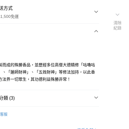
送方式
1,500免運
清除
紀錄
次付款
製而成的殊勝香品，並歷經多位高僧大德精修「咕嚕咕
」、「蓮師財神」、「五姓財神」等修法加持，以此香
方法界一切眾生，其功德利益殊勝非常！
y
類 (3)
品
• 煙供香品-藏香
客服
分期
選好運
🤝 引貴人
你分期使用說明】