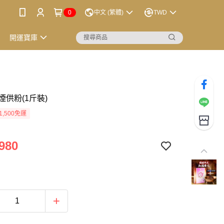
0
中文 (繁體)
TWD
開運寶庫
煙供粉(1斤裝)
1,500免運
980