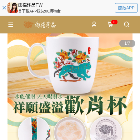
雨揚珍品TW
開啟APP
首下載APP送$200購物金
0
1
/
7