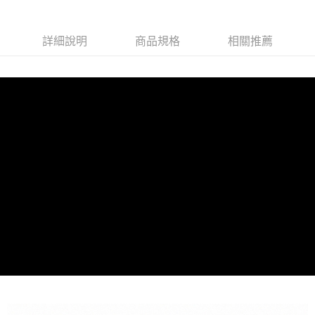
付款後7-11取貨(訂單門檻$4000以下)
【注意事項】
每筆NT$120，滿NT$1,500(含以上)免運費
1.本服務係由「台灣大哥大股份有限公司」（以下簡稱本公司）所提供，讓
用戶於交易時，得透過本服務購買商品或服務，並由商店將買賣／分期付款
詳細說明
商品規格
相關推薦
買賣價金債權讓與本公司後，依約使用本公司帳單繳交帳款。
宅配
2.基於同意付款使用「大哥付你分期」之契約關係目的，商店將以您的個人
每筆NT$120，滿NT$1,500(含以上)免運費
資料（包含姓名、電話或地址）提供予台灣大哥大進項蒐集、處理及利用，
由本公司與您本人進行分期帳單所需資料之確認、核對及更正。
貨到付款
3.完整用戶服務條款，請詳閱以下連結：
https://oppay.tw/userRule
每筆NT$120，滿NT$1,800(含以上)免運費