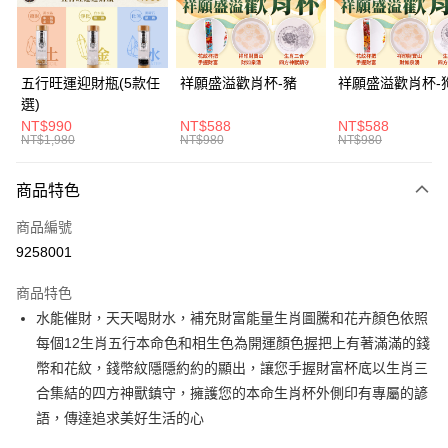
悠遊付
Google Pay
五行旺運迎財瓶(5款任
祥願盛溢歡肖杯-豬
祥願盛溢歡肖杯-
選)
全支付
NT$990
NT$588
NT$588
NT$1,980
NT$980
NT$980
大哥付你分期
相關說明
商品特色
【大哥付你分期使用說明】
ATM付款
1.本服務由台灣大哥大提供，台灣大哥大用戶可立即使用無須另外申請。
商品編號
2.付款方式選擇「大哥付你分期」，訂單成立後會自動跳轉到大哥付的交易
貨到付款
流程，驗證手機門號後，選擇欲分期的期數、繳款截止日，確認付款後即完
9258001
成交易。
3.實際核准額度、可分期數及費用金額請依後續交易確認頁面所載為準。
商品特色
運送方式
4.訂單成立30分鐘內，如未前往確認交易或遇審核未通過，訂單將自動取
水能催財，天天喝財水，補充財富能量生肖圖騰和花卉顏色依照
消。如遇「轉專審核」未通過狀況，表示未達大哥付你分期系統評分，恕無
付款後全家取貨(訂單門檻$4000以下)
法說明評估內容。
每個12生肖五行本命色和相生色為開運顏色握把上有著滿滿的錢
每筆NT$120，滿NT$1,500(含以上)免運費
【繳款方式說明】
幣和花紋，錢幣紋隱隱約約的顯出，讓您手握財富杯底以生肖三
1.分期款項不併入電信帳單，「大哥付你分期」於每月結算日後寄送繳費提
付款後萊爾富取貨(訂單門檻$4000以下)
合集結的四方神獸鎮守，擁護您的本命生肖杯外側印有專屬的諺
醒簡訊。
2.透過簡訊連結打開帳單後，可選擇「超商條碼／台灣大直營門市／銀行轉
語，傳達追求美好生活的心
每筆NT$120，滿NT$1,500(含以上)免運費
帳／街口支付／iPASS MONEY」等通路繳費。