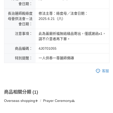
會日期：
長治蓮師殿綠度
修法主尊：綠度母／法會日期：
母薈供法會－法
2025.6.21（六）
會日期：
注意事項：
此為蓋廟祈福無結緣品寄出，僅感謝函x1，
請不介意者再下單。
商品編碼：
4J0701055
特別提醒：
一人供奉一尊蓮師佛磚
客服
商品相關分類 (1)
Overseas shopping✈️
Prayer Ceremony🙏