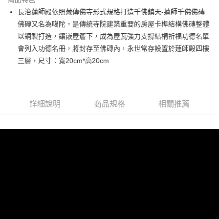
合作金庫商業銀行
第一商業銀行
Apple Pay
長治蓮師殿依照藏傳佛寺形式規格打造千佛鎮天-蓮師千佛佛磚
華南商業銀行
彰化商業銀行
佛磚又名為噶陀，是傳統寺院建築重要的房屋卡榫結構佛磚整體
Google Pay
上海商業儲蓄銀行
台北富邦商業銀行
國泰世華商業銀行
兆豐國際商業銀行
以銅製打造，鑲嵌屋簷下，成為屋瓦強力支撐結構祈福功德名單
大哥付你分期
臺灣中小企業銀行
台中商業銀行
會列入功德名冊，將封存至佛磚內，永世常存設置於蓮師殿四樓
相關說明
匯豐（台灣）商業銀行
華泰商業銀行
三層，尺寸：寬20cm*高20cm
聯邦商業銀行
遠東國際商業銀行
【大哥付你分期使用說明】
1.本服務由台灣大哥大提供，台灣大哥大用戶可立即使用無須另外申請。
元大商業銀行
永豐商業銀行
運送方式
2.付款方式選擇「大哥付你分期」，訂單成立後會自動跳轉到大哥付的交易
玉山商業銀行
星展（台灣）商業銀行
流程，驗證手機門號後，選擇欲分期的期數、繳款截止日，確認付款後即完
海外無結緣品法會免運 (不寄送出貨明細)
台新國際商業銀行
中國信託商業銀行
成交易。
詳細說明
商品規格
相關推薦
台灣樂天信用卡公司
免運費
3.實際核准額度、可分期數及費用金額請依後續交易確認頁面所載為準。
4.訂單成立30分鐘內，如未前往確認交易或遇審核未通過，訂單將自動取
消。如遇「轉專審核」未通過狀況，表示未達大哥付你分期系統評分，恕無
法說明評估內容。
【繳款方式說明】
1.分期款項不併入電信帳單，「大哥付你分期」於每月結算日後寄送繳費提
醒簡訊。
2.透過簡訊連結打開帳單後，可選擇「超商條碼／台灣大直營門市／銀行轉
帳／街口支付／iPASS MONEY」等通路繳費。
【注意事項】
1.本服務係由「台灣大哥大股份有限公司」（以下簡稱本公司）所提供，讓
用戶於交易時，得透過本服務購買商品或服務，並由商店將買賣／分期付款