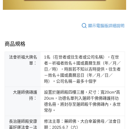
顯示電腦版詳細說明
商品規格
法會祈福大牌名
1名（在世者或往生者或公司名稱），在世
單：
者－祈福者姓名＋國或農曆生辰（年／月／
日／時），時辰若不知以吉時提供。往生者
－姓名＋國或農曆忌日（年／月／日／
時）。公司名稱－最多十個字
大蓮師佛磚護
設置於蓮師殿四樓三層，尺寸：寬20cm*高
持：
20cm，功德名單列入蓮師千佛佛磚護持功
德名冊，將封存至蓮師殿千佛佛磚內，永世
常存。
長治蓮師殿安康
修法主尊：藥師佛、大白傘蓋佛母／法會日
蓋好運法會－法
期：2025.6.7（六）