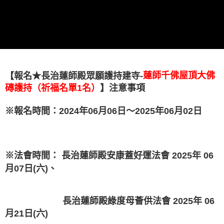
買賣價金債權讓與本公司後，依約使用本公司帳單繳交帳款。
2.基於同意付款使用「大哥付你分期」之契約關係目的，商店將以您的個人
資料（包含姓名、電話或地址）提供予台灣大哥大進項蒐集、處理及利用，
由本公司與您本人進行分期帳單所需資料之確認、核對及更正。
3.完整用戶服務條款，請詳閱以下連結：
https://oppay.tw/userRule
【報名
★長治蓮師殿眾願護持建寺-
蓮師千佛屋頂大佛
（祈福名單1名）
磚護持
】注意事項
※報名時間：2024年06月06日～2025年06月02日
※法會時間： 長治蓮師殿安康蓋好運法會 2025年 06
月07日(六)、
長治蓮師殿綠度母薈供法會 2025年 06
月21日(六)