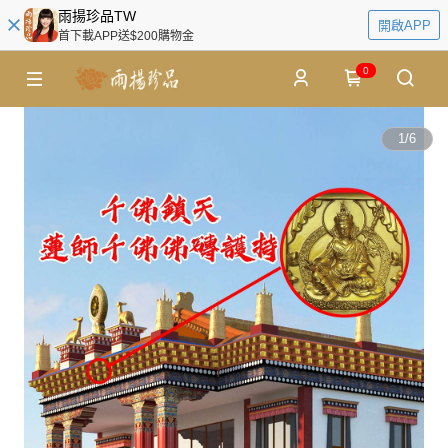
雨揚珍品TW
開啟APP
首下載APP送$200購物金
0
1
/
6