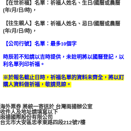
【在世祈福
】
名單：祈福人姓名、生日
/
國曆或農曆
(
年
/
月
/
日
/
時
)
，
【往生親人
】
名單：祈福人姓名、忌日
/
國曆或農曆
(
年
/
月
/
日
/
時
)
，
【公司行號
】
名單：最多10個字
時辰若不知請以吉時提供，未註明將以國曆登記，以
利名單列印祈福。
※於報名截止日時，祈福名單的資料未齊全，將以訂
購人資料做祈福，敬請見諒。
海外票券 將統一寄送於 台灣雨揚辦公室
收件人及地址請填寫以下
雨揚國際股份有限公司
台北市大安區
忠孝東路四段212號7樓