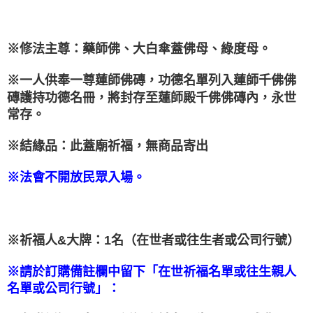
※修法主尊：藥師佛、大白傘蓋佛母、綠度母。
※一人供奉一尊蓮師佛磚，功德名單列入蓮師千佛佛
磚護持功德名冊，將封存至蓮師殿千佛佛磚內，永世
常存。
※
此蓋廟祈福，無商品寄出
結緣品：
※法會不開放民眾入場。
※祈福人&大牌：
1
名（在世者或往生者或公司行號）
※請於訂購備註欄中留下「在世祈福名單或往生親人
名單或公司行號」：