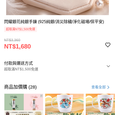
閃耀銀花純銀手鍊 (925純銀/消災除穢/淨化磁場/保平安)
超取滿NT$1,500免運
NT$3,360
NT$1,680
付款與運送方式
超取滿NT$1,500免運
付款方式
信用卡一次付款
商品加價購 (28)
查看全部
LINE Pay
Apple Pay
街口支付