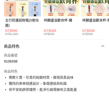
悠遊付
Google Pay
五行旺運迎財瓶(5款任
祥願盛溢歡肖杯-豬
祥願盛溢歡肖杯-
選)
全支付
NT$990
NT$588
NT$588
NT$1,980
NT$980
NT$980
大哥付你分期
相關說明
商品特色
【大哥付你分期使用說明】
ATM付款
1.本服務由台灣大哥大提供，台灣大哥大用戶可立即使用無須另外申請。
商品編號
2.付款方式選擇「大哥付你分期」，訂單成立後會自動跳轉到大哥付的交易
貨到付款
流程，驗證手機門號後，選擇欲分期的期數、繳款截止日，確認付款後即完
9106598
成交易。
3.實際核准額度、可分期數及費用金額請依後續交易確認頁面所載為準。
商品特色
運送方式
4.訂單成立30分鐘內，如未前往確認交易或遇審核未通過，訂單將自動取
佛教七寶，珍貴的純銀材質，展現高貴品味
消。如遇「轉專審核」未通過狀況，表示未達大哥付你分期系統評分，恕無
付款後全家取貨(訂單門檻$4000以下)
法說明評估內容。
獨特的串串相連設計，象徵連結與和諧
每筆NT$120，滿NT$1,500(含以上)免運費
【繳款方式說明】
保平安助辟邪擋煞，能淨化磁場擁有正面能量
1.分期款項不併入電信帳單，「大哥付你分期」於每月結算日後寄送繳費提
付款後萊爾富取貨(訂單門檻$4000以下)
醒簡訊。
2.透過簡訊連結打開帳單後，可選擇「超商條碼／台灣大直營門市／銀行轉
每筆NT$120，滿NT$1,500(含以上)免運費
帳／街口支付／iPASS MONEY」等通路繳費。