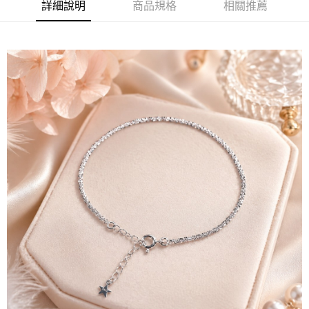
詳細說明
商品規格
相關推薦
付款後7-11取貨(訂單門檻$4000以下)
【注意事項】
每筆NT$120，滿NT$1,500(含以上)免運費
1.本服務係由「台灣大哥大股份有限公司」（以下簡稱本公司）所提供，讓
用戶於交易時，得透過本服務購買商品或服務，並由商店將買賣／分期付款
買賣價金債權讓與本公司後，依約使用本公司帳單繳交帳款。
宅配
2.基於同意付款使用「大哥付你分期」之契約關係目的，商店將以您的個人
每筆NT$120，滿NT$1,500(含以上)免運費
資料（包含姓名、電話或地址）提供予台灣大哥大進項蒐集、處理及利用，
由本公司與您本人進行分期帳單所需資料之確認、核對及更正。
貨到付款
3.完整用戶服務條款，請詳閱以下連結：
https://oppay.tw/userRule
每筆NT$120，滿NT$1,800(含以上)免運費