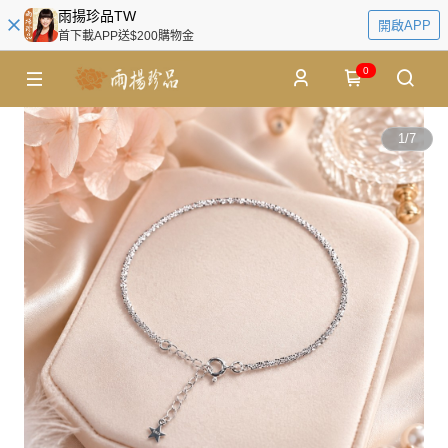
雨揚珍品TW
開啟APP
首下載APP送$200購物金
0
1
/
7