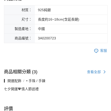
材質：
925純銀
尺寸：
長度約16~18cm(含延長鏈)
製造產地：
中國
商品編號：
3A0200723
客服
商品相關分類 (3)
查看全部
▎開運配飾
• 手珠 / 手鍊
七夕開運💖情人節送禮
評價