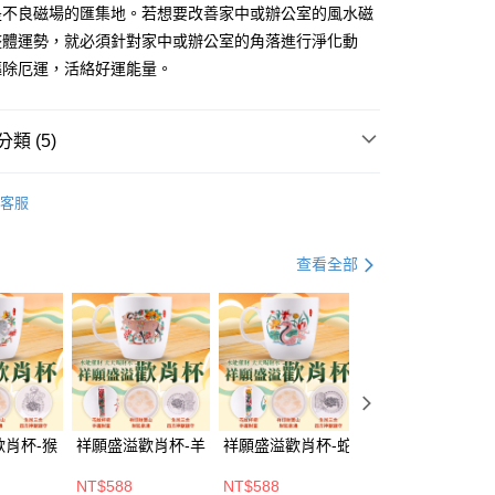
分期
是不良磁場的匯集地。若想要改善家中或辦公室的風水磁
整體運勢，就必須針對家中或辦公室的角落進行淨化動
你分期使用說明】
驅除厄運，活絡好運能量。
由台灣大哥大提供，台灣大哥大用戶可立即使用無須另外申請。
式選擇「大哥付你分期」，訂單成立後會自動跳轉到大哥付的交易
證手機門號後，選擇欲分期的期數、繳款截止日，確認付款後即
類 (5)
。
准額度、可分期數及費用金額請依後續交易確認頁面所載為準。
立30分鐘內，如未前往確認交易或遇審核未通過，訂單將自動取
健
• 香氛精油
「轉專審核」未通過狀況，表示未達大哥付你分期系統評分，恕
客服
推薦
評估內容。
取貨(訂單門檻$4000以下)
式說明】
薦專區
⏰直播享優惠
20，滿NT$1,500(含以上)免運費
項不併入電信帳單，「大哥付你分期」於每月結算日後寄送繳費提
查看全部
訊連結打開帳單後，可選擇「超商條碼／台灣大直營門市／銀行轉
富取貨(訂單門檻$4000以下)
付／iPASS MONEY」等通路繳費。
選好運
💰 招財富
20，滿NT$1,500(含以上)免運費
項】
1取貨(訂單門檻$4000以下)
係由「台灣大哥大股份有限公司」（以下簡稱本公司）所提供，讓
易時，得透過本服務購買商品或服務，並由商店將買賣／分期付
20，滿NT$1,500(含以上)免運費
金債權讓與本公司後，依約使用本公司帳單繳交帳款。
意付款使用「大哥付你分期」之契約關係目的，商店將以您的個人
歡肖杯-猴
祥願盛溢歡肖杯-羊
祥願盛溢歡肖杯-蛇
祥願盛溢歡肖杯-
含姓名、電話或地址）提供予台灣大哥大進項蒐集、處理及利
20，滿NT$1,500(含以上)免運費
公司與您本人進行分期帳單所需資料之確認、核對及更正。
NT$588
NT$588
NT$588