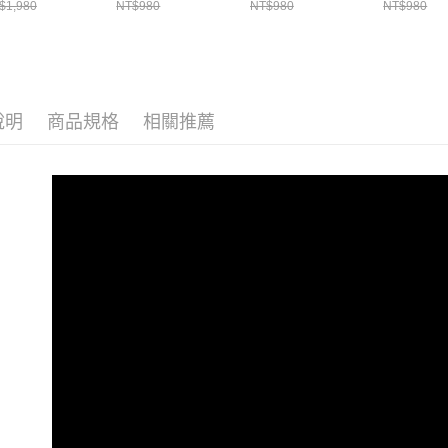
3.完整用
$1,980
NT$980
NT$980
NT$980
貨到付款
每筆NT$1
說明
商品規格
相關推薦