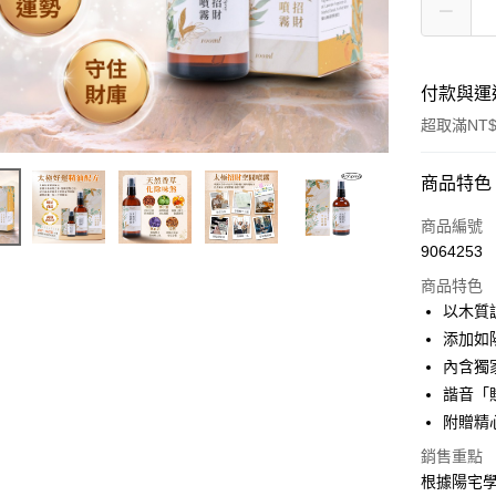
付款與運
超取滿NT$
付款方式
商品特色
信用卡一
商品編號
9064253
LINE Pay
商品特色
Apple Pay
以木質
添加如
街口支付
內含獨
悠遊付
諧音「
附贈精
Google Pa
銷售重點
全支付
根據陽宅