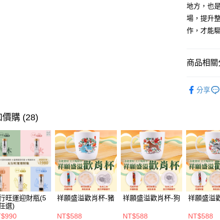
大哥付你
地方，也
相關說明
場，提升
【大哥付
作，才能
ATM付款
1.本服務
2.付款方
貨到付款
流程，驗
商品相關分
完成交易
3.實際核
4.訂單成
▎美容保
運送方式
消。如遇
分享
人氣商品
無法說明
付款後全家
【繳款方
🎥直播推
每筆NT$1
1.分期款
價購 (28)
醒簡訊。
全站商品
2.透過簡
付款後萊爾
帳／街口支
🎯依需求
每筆NT$1
【注意事
付款後7-1
1.本服務
用戶於交
每筆NT$1
款買賣價
2.基於同
宅配
行旺運迎財瓶(5
祥願盛溢歡肖杯-豬
祥願盛溢歡肖杯-狗
祥願盛溢
資料（包
任選)
每筆NT$1
用，由本
$990
NT$588
NT$588
NT$588