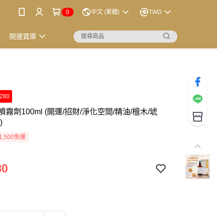
0
中文 (繁體)
TWD
開運寶庫
280
霧劑100ml (開運/招財/淨化空間/精油/檀木/琥
)
1,500免運
80