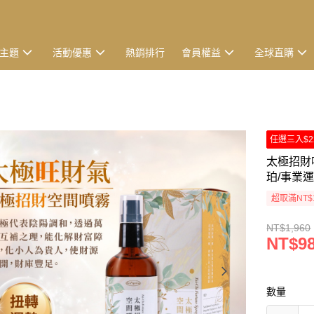
主題
活動優惠
熱銷排行
會員權益
全球直購
任選三入$2
太極招財噴
珀/事業運
超取滿NT$
NT$1,960
NT$9
數量