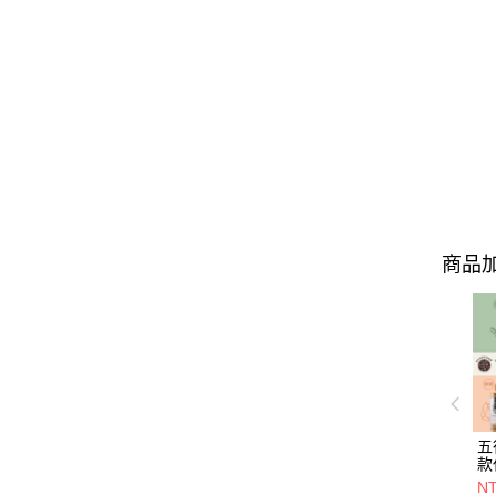
商品加
五
款
NT