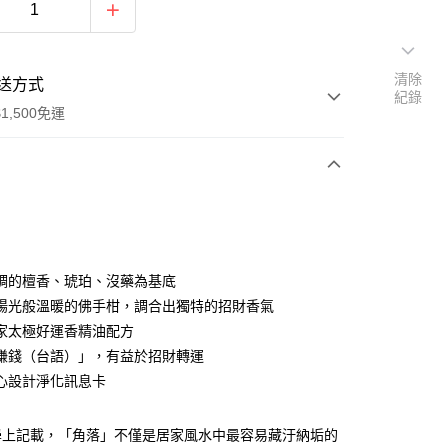
清除
送方式
紀錄
1,500免運
次付款
調的檀香、琥珀、沒藥為基底
陽光般溫暖的佛手柑，調合出獨特的招財香氣
家太極好運香精油配方
賺錢（台語）」，有益於招財轉運
心設計淨化訊息卡
y
學上記載，「角落」不僅是居家風水中最容易藏汙納垢的