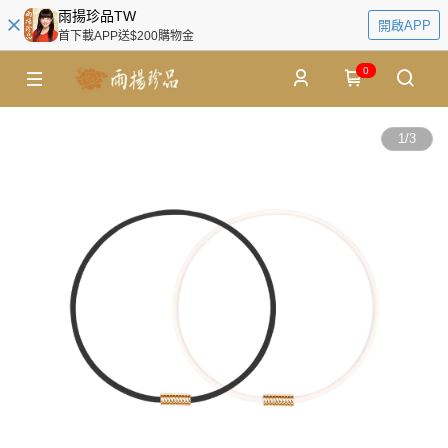
雨揚珍品TW
開啟APP
首下載APP送$200購物金
0
1
/
3