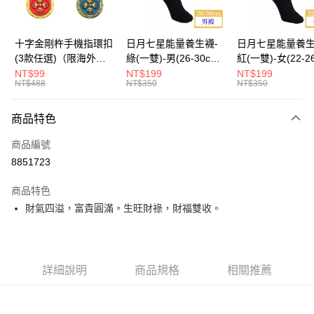
海外國際空運
查看運費
十字金剛杵手機指環扣
日月七星能量養生襪-
日月七星能量養生
(3款任選)（限海外直
綠(一雙)-男(26-30cm)-
紅(一雙)-女(22-2
購）Ring Holder
船型（限海外直購）
-船型 （限海外
NT$99
NT$199
NT$199
NT$488
NT$350
NT$350
Socks
Socks
商品特色
商品編號
8851723
商品特色
財氣四溢，富貴圓滿。生旺財祿，財福雙收。
詳細說明
商品規格
相關推薦