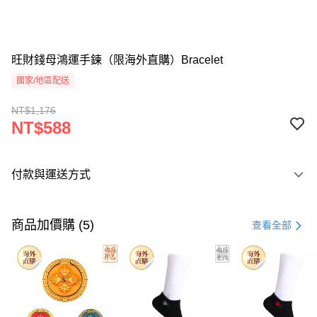
旺財錢母鴻運手鍊（限海外直購）Bracelet
國家/地區配送
NT$1,176
NT$588
付款與運送方式
付款方式
信用卡一次付款
商品加價購 (5)
查看全部
Apple Pay
Google Pay
運送方式