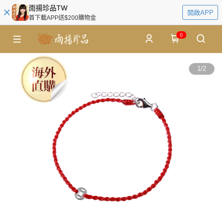
雨揚珍品TW
開啟APP
首下載APP送$200購物金
0
1
/
2