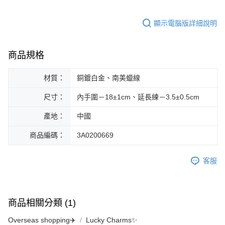
顯示電腦版詳細說明
商品規格
材質：
銅鍍白金、南美蠟線
尺寸：
內手圍－18±1cm、延長練－3.5±0.5cm
產地：
中國
商品編碼：
3A0200669
客服
商品相關分類 (1)
Overseas shopping✈️
Lucky Charms✨