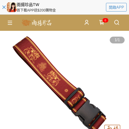
雨揚珍品TW
開啟APP
首下載APP送$200購物金
0
1
/
1