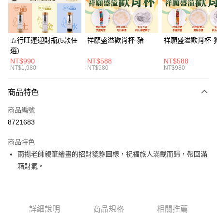
悠遊付
Google Pay
五行旺運迎財瓶(5款任
祥願盛溢歡肖杯-豬
祥願盛溢歡肖杯-
選)
全支付
NT$990
NT$588
NT$588
NT$1,980
NT$980
NT$980
大哥付你分期
相關說明
商品特色
【大哥付你分期使用說明】
ATM付款
1.本服務由台灣大哥大提供，台灣大哥大用戶可立即使用無須另外申請。
商品編號
2.付款方式選擇「大哥付你分期」，訂單成立後會自動跳轉到大哥付的交易
貨到付款
流程，驗證手機門號後，選擇欲分期的期數、繳款截止日，確認付款後即完
8721683
成交易。
3.實際核准額度、可分期數及費用金額請依後續交易確認頁面所載為準。
商品特色
運送方式
4.訂單成立30分鐘內，如未前往確認交易或遇審核未通過，訂單將自動取
雨揚老師親筆繪畫的招財貔貅圖樣，祝福旅人滿載而歸，帶回滿
消。如遇「轉專審核」未通過狀況，表示未達大哥付你分期系統評分，恕無
付款後全家取貨(訂單門檻$4000以下)
法說明評估內容。
箱財氣。
每筆NT$120，滿NT$1,500(含以上)免運費
【繳款方式說明】
1.分期款項不併入電信帳單，「大哥付你分期」於每月結算日後寄送繳費提
付款後萊爾富取貨(訂單門檻$4000以下)
醒簡訊。
2.透過簡訊連結打開帳單後，可選擇「超商條碼／台灣大直營門市／銀行轉
每筆NT$120，滿NT$1,500(含以上)免運費
帳／街口支付／iPASS MONEY」等通路繳費。
詳細說明
商品規格
相關推薦