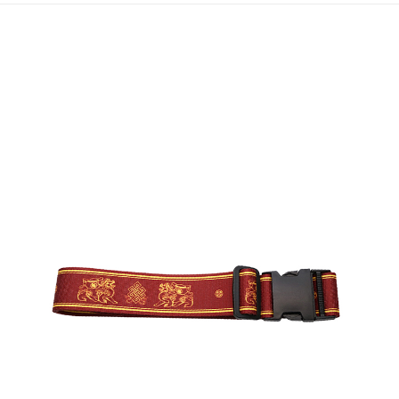
付款後7-11取貨(訂單門檻$4000以下)
【注意事項】
每筆NT$120，滿NT$1,500(含以上)免運費
1.本服務係由「台灣大哥大股份有限公司」（以下簡稱本公司）所提供，讓
用戶於交易時，得透過本服務購買商品或服務，並由商店將買賣／分期付款
買賣價金債權讓與本公司後，依約使用本公司帳單繳交帳款。
宅配
2.基於同意付款使用「大哥付你分期」之契約關係目的，商店將以您的個人
每筆NT$120，滿NT$1,500(含以上)免運費
資料（包含姓名、電話或地址）提供予台灣大哥大進項蒐集、處理及利用，
由本公司與您本人進行分期帳單所需資料之確認、核對及更正。
貨到付款
3.完整用戶服務條款，請詳閱以下連結：
https://oppay.tw/userRule
每筆NT$120，滿NT$1,800(含以上)免運費