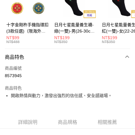
運送方式
海外國際空運
查看運費
十字金剛杵手機指環扣
日月七星能量養生襪-
日月七星能量養生
(3款任選)（限海外直
綠(一雙)-男(26-30cm)-
紅(一雙)-女(22-2
購）Ring Holder
船型（限海外直購）
-船型 （限海外
NT$99
NT$199
NT$199
NT$488
NT$350
NT$350
Socks
Socks
商品特色
商品編號
8573945
商品特色
開啟熱情與動力，激發出強烈的信任感、安全感磁場。
詳細說明
商品規格
相關推薦