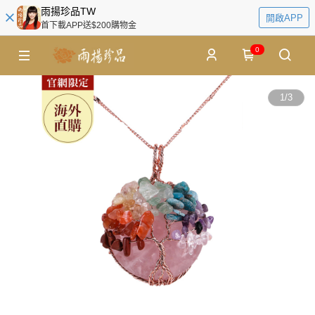
雨揚珍品TW
開啟APP
首下載APP送$200購物金
0
1
/
3