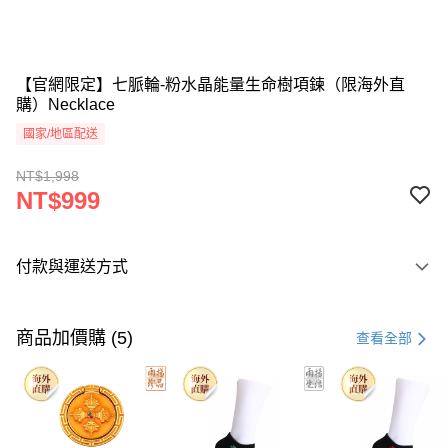
【官網限定】七脈輪-粉水晶能量生命樹項鍊（限海外直
購）Necklace
國家/地區配送
NT$1,998
NT$999
付款與運送方式
付款方式
信用卡一次付款
商品加價購 (5)
查看全部
Apple Pay
Google Pay