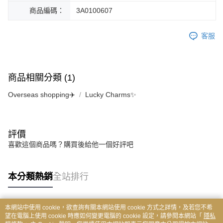
商品編碼：
3A0100607
客服
商品相關分類 (1)
Overseas shopping✈️
Lucky Charms✨
評價
喜歡這個商品嗎？購買後給他一個好評吧
本分類熱銷
全站排行
本網站中使用 cookie，欲查詢有關本網站使用 cookie 方式之詳情，及若您不希
熱門標籤
望在電腦上使用 cookie 時應如何變更電腦的 cookie 設定，請參閱本網站「
隱私