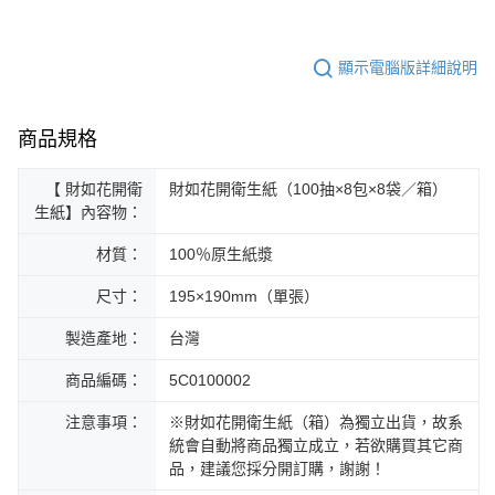
顯示電腦版詳細說明
商品規格
【 財如花開衛
財如花開衛生紙（100抽×8包×8袋／箱）
生紙】內容物：
材質：
100％原生紙漿
尺寸：
195×190mm（單張）
製造產地：
台灣
商品編碼：
5C0100002
注意事項：
※財如花開衛生紙（箱）為獨立出貨，故系
統會自動將商品獨立成立，若欲購買其它商
品，建議您採分開訂購，謝謝！