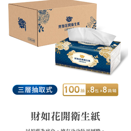
【注意事項】
1.本服務係由「台灣大哥大股份有限公司」（以下簡稱本公司）所提供，讓
用戶於交易時，得透過本服務購買商品或服務，並由商店將買賣／分期付款
買賣價金債權讓與本公司後，依約使用本公司帳單繳交帳款。
2.基於同意付款使用「大哥付你分期」之契約關係目的，商店將以您的個人
資料（包含姓名、電話或地址）提供予台灣大哥大進項蒐集、處理及利用，
由本公司與您本人進行分期帳單所需資料之確認、核對及更正。
3.完整用戶服務條款，請詳閱以下連結：
https://oppay.tw/userRule