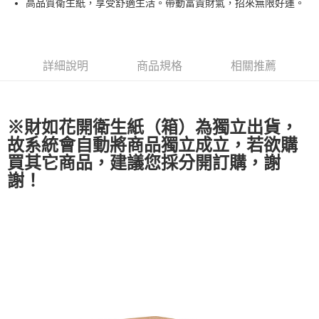
高品質衛生紙，享受舒適生活。帶動富貴財氣，招來無限好運。
悠遊付
Google Pay
詳細說明
商品規格
相關推薦
全支付
大哥付你分期
相關說明
※財如花開衛生紙（箱）為
獨立出貨
，
【大哥付你分期使用說明】
故系統會自動將商品獨立成立，若欲購
ATM付款
1.本服務由台灣大哥大提供，台灣大哥大用戶可立即使用無須另外申請。
買其它商品，建議您採分開訂購，謝
2.付款方式選擇「大哥付你分期」，訂單成立後會自動跳轉到大哥付的交易
謝！
流程，驗證手機門號後，選擇欲分期的期數、繳款截止日，確認付款後即完
運送方式
成交易。
3.實際核准額度、可分期數及費用金額請依後續交易確認頁面所載為準。
宅配-廠商出貨
4.訂單成立30分鐘內，如未前往確認交易或遇審核未通過，訂單將自動取
免運費
消。如遇「轉專審核」未通過狀況，表示未達大哥付你分期系統評分，恕無
法說明評估內容。
【繳款方式說明】
1.分期款項不併入電信帳單，「大哥付你分期」於每月結算日後寄送繳費提
醒簡訊。
2.透過簡訊連結打開帳單後，可選擇「超商條碼／台灣大直營門市／銀行轉
帳／街口支付／iPASS MONEY」等通路繳費。