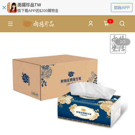
雨揚珍品TW
開啟APP
首下載APP送$200購物金
0
1
/
3