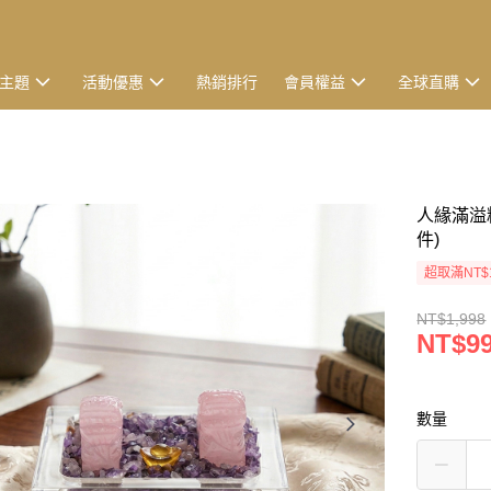
主題
活動優惠
熱銷排行
會員權益
全球直購
人緣滿溢
件)
超取滿NT$
NT$1,998
NT$9
數量