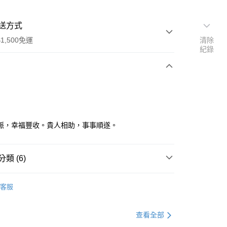
送方式
1,500免運
清除
紀錄
次付款
脈，幸福豐收。貴人相助，事事順遂。
類 (6)
件
• 神獸擺件
y
客服
選好運
💞 招桃花
情人節送禮
查看全部
分期