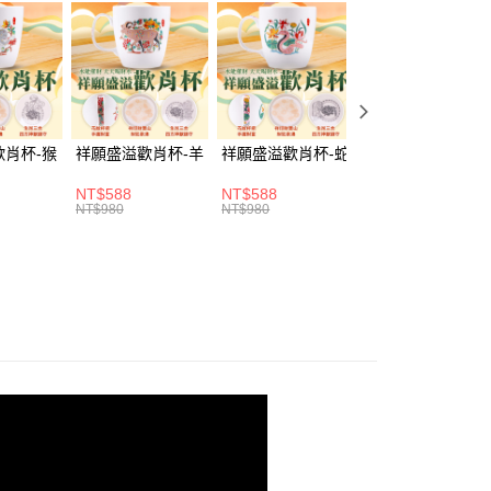
好運無限發
你分期使用說明】
由台灣大哥大提供，台灣大哥大用戶可立即使用無須另外申請。
式選擇「大哥付你分期」，訂單成立後會自動跳轉到大哥付的交易
🏮辟邪除穢
證手機門號後，選擇欲分期的期數、繳款截止日，確認付款後即
。
准額度、可分期數及費用金額請依後續交易確認頁面所載為準。
立30分鐘內，如未前往確認交易或遇審核未通過，訂單將自動取
取貨(訂單門檻$4000以下)
歡肖杯-猴
祥願盛溢歡肖杯-羊
祥願盛溢歡肖杯-蛇
祥願盛溢歡肖杯-
「轉專審核」未通過狀況，表示未達大哥付你分期系統評分，恕
20，滿NT$1,500(含以上)免運費
評估內容。
NT$588
NT$588
NT$588
式說明】
NT$980
NT$980
NT$980
富取貨(訂單門檻$4000以下)
項不併入電信帳單，「大哥付你分期」於每月結算日後寄送繳費提
20，滿NT$1,500(含以上)免運費
訊連結打開帳單後，可選擇「超商條碼／台灣大直營門市／銀行轉
付／iPASS MONEY」等通路繳費。
1取貨(訂單門檻$4000以下)
項】
20，滿NT$1,500(含以上)免運費
係由「台灣大哥大股份有限公司」（以下簡稱本公司）所提供，讓
易時，得透過本服務購買商品或服務，並由商店將買賣／分期付
金債權讓與本公司後，依約使用本公司帳單繳交帳款。
20，滿NT$1,500(含以上)免運費
意付款使用「大哥付你分期」之契約關係目的，商店將以您的個人
含姓名、電話或地址）提供予台灣大哥大進項蒐集、處理及利
公司與您本人進行分期帳單所需資料之確認、核對及更正。
戶服務條款，請詳閱以下連結：
https://oppay.tw/userRule