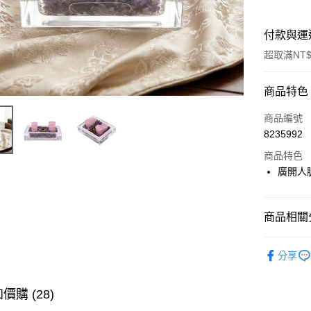
付款與運
超取滿NT$
付款方式
商品特色
信用卡一
商品編號
8235992
LINE Pay
商品特色
Apple Pay
廣開人
街口支付
商品相關分
悠遊付
▎風水擺
Google Pa
分享
🎯依需求
全支付
七夕開運
價購 (28)
大哥付你