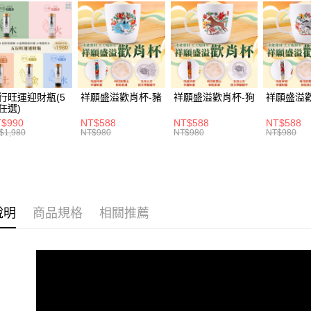
相關說明
爸氣十足
【大哥付
全站商品
ATM付款
1.本服務
2.付款方
平安吉祥月
流程，驗
完成交易
運送方式
3.實際核
4.訂單成
付款後全家
行旺運迎財瓶(5
祥願盛溢歡肖杯-豬
祥願盛溢歡肖杯-狗
祥願盛溢
消。如遇
任選)
每筆NT$1
無法說明
$990
NT$588
NT$588
NT$588
【繳款方
$1,980
NT$980
NT$980
NT$980
付款後萊爾
1.分期款
醒簡訊。
每筆NT$1
2.透過簡
帳／街口支
付款後7-1
【注意事
每筆NT$1
說明
商品規格
相關推薦
1.本服務
用戶於交
宅配
款買賣價
每筆NT$1
2.基於同
資料（包
用，由本
3.完整用