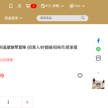
0
中文 (繁體)
TWD
開運寶庫
粉晶貔貅聚寶陣 (招貴人/好姻緣/招桃花/居家擺
1,500免運
99