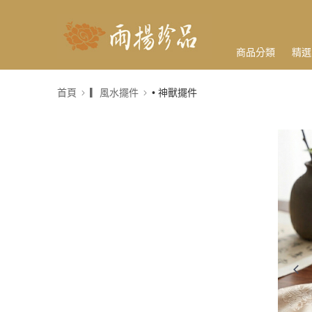
商品分類
精選
首頁
▎風水擺件
• 神獸擺件