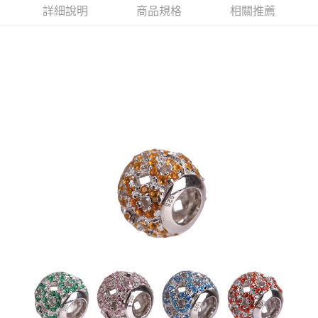
醒簡訊。
詳細說明
商品規格
相關推薦
2.透過簡訊連結打開帳單後，可選擇「超商條碼／台灣大直營門市／銀行轉
付款後7-11取貨(訂單門檻$4000以下)
帳／街口支付／iPASS MONEY」等通路繳費。
每筆NT$120，滿NT$1,500(含以上)免運費
【注意事項】
宅配
1.本服務係由「台灣大哥大股份有限公司」（以下簡稱本公司）所提供，讓
用戶於交易時，得透過本服務購買商品或服務，並由商店將買賣／分期付款
每筆NT$120，滿NT$1,500(含以上)免運費
買賣價金債權讓與本公司後，依約使用本公司帳單繳交帳款。
2.基於同意付款使用「大哥付你分期」之契約關係目的，商店將以您的個人
資料（包含姓名、電話或地址）提供予台灣大哥大進項蒐集、處理及利用，
由本公司與您本人進行分期帳單所需資料之確認、核對及更正。
3.完整用戶服務條款，請詳閱以下連結：
https://oppay.tw/userRule