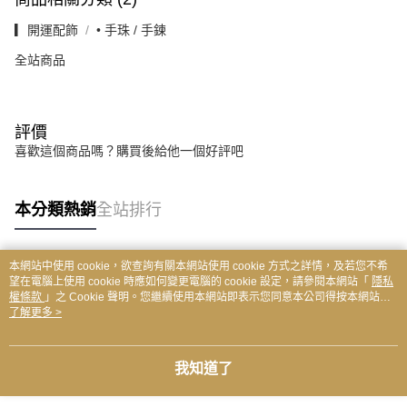
▎開運配飾
• 手珠 / 手鍊
全站商品
評價
喜歡這個商品嗎？購買後給他一個好評吧
本分類熱銷
全站排行
本網站中使用 cookie，欲查詢有關本網站使用 cookie 方式之詳情，及若您不希
熱門標籤
望在電腦上使用 cookie 時應如何變更電腦的 cookie 設定，請參閱本網站「
隱私
權條款
」之 Cookie 聲明。您繼續使用本網站即表示您同意本公司得按本網站使
用條款之 Cookie 聲明使用 cookie。
了解更多 >
我知道了