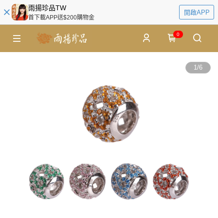
雨揚珍品TW
開啟APP
首下載APP送$200購物金
0
1
/
6