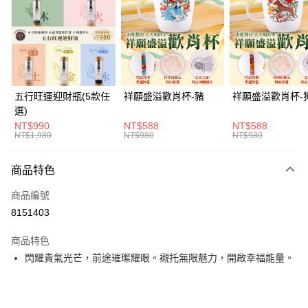
Apple Pay
街口支付
悠遊付
Google Pay
五行旺運迎財瓶(5款任
祥願盛溢歡肖杯-豬
祥願盛溢歡肖杯-
選)
全支付
NT$990
NT$588
NT$588
NT$1,980
NT$980
NT$980
大哥付你分期
相關說明
商品特色
【大哥付你分期使用說明】
ATM付款
1.本服務由台灣大哥大提供，台灣大哥大用戶可立即使用無須另外申請。
商品編號
2.付款方式選擇「大哥付你分期」，訂單成立後會自動跳轉到大哥付的交易
流程，驗證手機門號後，選擇欲分期的期數、繳款截止日，確認付款後即完
8151403
運送方式
成交易。
3.實際核准額度、可分期數及費用金額請依後續交易確認頁面所載為準。
付款後全家取貨(訂單門檻$4000以下)
商品特色
4.訂單成立30分鐘內，如未前往確認交易或遇審核未通過，訂單將自動取
閃耀貴氣光芒，前途璀璨耀眼。襯托無限魅力，開啟幸福能量。
每筆NT$120，滿NT$1,500(含以上)免運費
消。如遇「轉專審核」未通過狀況，表示未達大哥付你分期系統評分，恕無
法說明評估內容。
付款後萊爾富取貨(訂單門檻$4000以下)
【繳款方式說明】
1.分期款項不併入電信帳單，「大哥付你分期」於每月結算日後寄送繳費提
每筆NT$120，滿NT$1,500(含以上)免運費