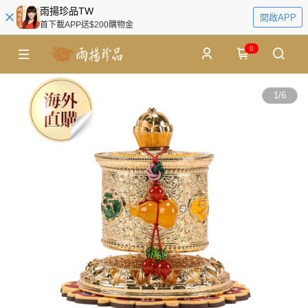
雨揚珍品TW
開啟APP
首下載APP送$200購物金
0
1
/
6