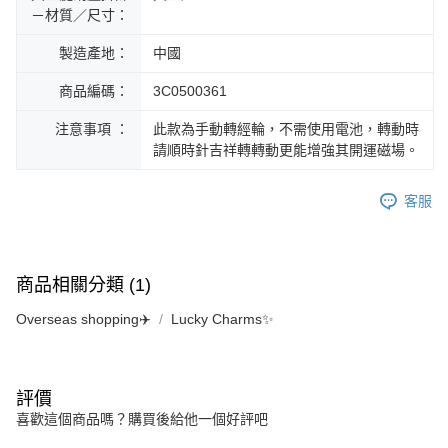
－材質／尺寸：
製造產地：
中國
商品編碼：
3C0500361
注意事項 ：
此款為手動轉經輪，不需使用電池，轉動時
請順時針吉祥轉轉動更能增強其開運磁場。
客服
商品相關分類 (1)
Overseas shopping✈️
Lucky Charms✨
評價
喜歡這個商品嗎？購買後給他一個好評吧