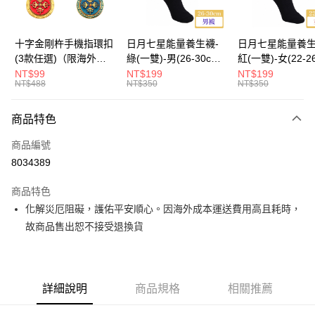
海外國際空運
查看運費
十字金剛杵手機指環扣
日月七星能量養生襪-
日月七星能量養生
(3款任選)（限海外直
綠(一雙)-男(26-30cm)-
紅(一雙)-女(22-2
購）Ring Holder
船型（限海外直購）
-船型 （限海外
NT$99
NT$199
NT$199
NT$488
NT$350
NT$350
Socks
Socks
商品特色
商品編號
8034389
商品特色
化解災厄阻礙，護佑平安順心。因海外成本運送費用高且耗時，
故商品售出恕不接受退換貨
詳細說明
商品規格
相關推薦