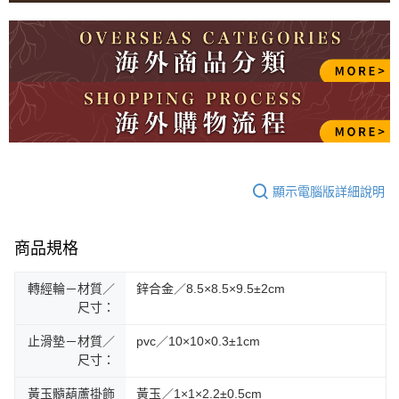
顯示電腦版詳細說明
商品規格
轉經輪－材質／
鋅合金／8.5×8.5×9.5±2cm
尺寸：
止滑墊－材質／
pvc／10×10×0.3±1cm
尺寸：
黃玉髓葫蘆掛飾
黃玉／1×1×2.2±0.5cm