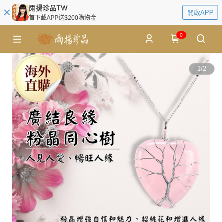
雨揚珍品TW
開啟APP
首下載APP送$200購物金
0
1
/
2