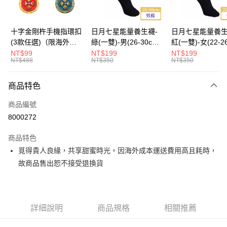
海外國際空運
查看運費
十字金剛杵手機指環扣
日月七星能量養生襪-
日月七星能量養生
(3款任選)（限海外直
綠(一雙)-男(26-30cm)-
紅(一雙)-女(22-2
購）Ring Holder
船型（限海外直購）
-船型 （限海外
NT$99
NT$199
NT$199
NT$488
NT$350
NT$350
Socks
Socks
商品特色
商品編號
8000272
商品特色
覓得貴人良緣，共享甜蜜時光。因海外成本運送費用高且耗時，
故商品售出恕不接受退換貨
詳細說明
商品規格
相關推薦