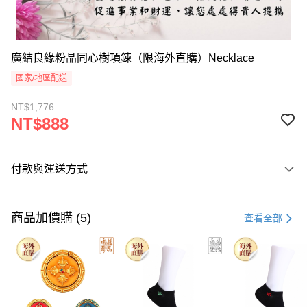
廣結良緣粉晶同心樹項鍊（限海外直購）Necklace
國家/地區配送
NT$1,776
NT$888
付款與運送方式
付款方式
信用卡一次付款
商品加價購 (5)
查看全部
Apple Pay
Google Pay
運送方式