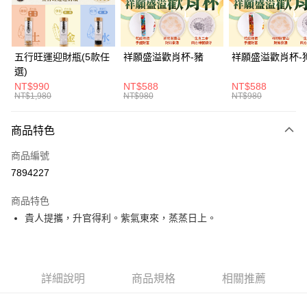
悠遊付
Google Pay
五行旺運迎財瓶(5款任
祥願盛溢歡肖杯-豬
祥願盛溢歡肖杯-
選)
全支付
NT$990
NT$588
NT$588
NT$1,980
NT$980
NT$980
大哥付你分期
相關說明
商品特色
【大哥付你分期使用說明】
ATM付款
1.本服務由台灣大哥大提供，台灣大哥大用戶可立即使用無須另外申請。
商品編號
2.付款方式選擇「大哥付你分期」，訂單成立後會自動跳轉到大哥付的交易
流程，驗證手機門號後，選擇欲分期的期數、繳款截止日，確認付款後即完
7894227
運送方式
成交易。
3.實際核准額度、可分期數及費用金額請依後續交易確認頁面所載為準。
付款後全家取貨(訂單門檻$4000以下)
商品特色
4.訂單成立30分鐘內，如未前往確認交易或遇審核未通過，訂單將自動取
貴人提攜，升官得利。紫氣東來，蒸蒸日上。
每筆NT$120，滿NT$1,500(含以上)免運費
消。如遇「轉專審核」未通過狀況，表示未達大哥付你分期系統評分，恕無
法說明評估內容。
付款後萊爾富取貨(訂單門檻$4000以下)
【繳款方式說明】
1.分期款項不併入電信帳單，「大哥付你分期」於每月結算日後寄送繳費提
每筆NT$120，滿NT$1,500(含以上)免運費
醒簡訊。
詳細說明
商品規格
相關推薦
2.透過簡訊連結打開帳單後，可選擇「超商條碼／台灣大直營門市／銀行轉
付款後7-11取貨(訂單門檻$4000以下)
帳／街口支付／iPASS MONEY」等通路繳費。
每筆NT$120，滿NT$1,500(含以上)免運費