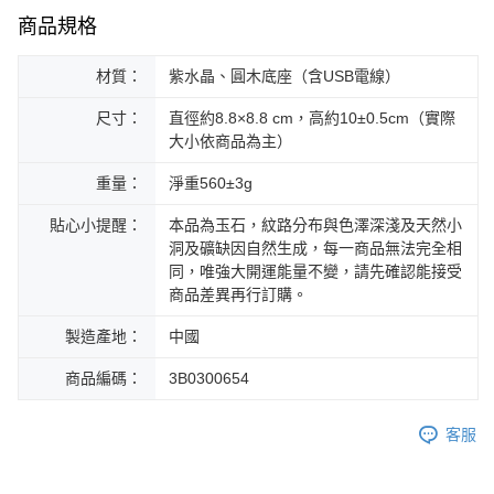
商品規格
材質：
紫水晶、圓木底座（含USB電線）
尺寸：
直徑約8.8×8.8 cm，高約10±0.5cm（實際
大小依商品為主）
重量：
淨重560±3g
貼心小提醒：
本品為玉石，紋路分布與色澤深淺及天然小
洞及礦缺因自然生成，每一商品無法完全相
同，唯強大開運能量不變，請先確認能接受
商品差異再行訂購。
製造產地：
中國
商品編碼：
3B0300654
客服