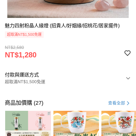
魅力四射粉晶人緣燈 (招貴人/好姻緣/招桃花/居家擺件)
超取滿NT$1,500免運
NT$2,580
NT$1,280
付款與運送方式
超取滿NT$1,500免運
付款方式
信用卡一次付款
商品加價購 (27)
查看全部
LINE Pay
Apple Pay
街口支付