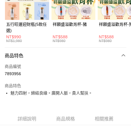
悠遊付
Google Pay
五行旺運迎財瓶(5款任
祥願盛溢歡肖杯-豬
祥願盛溢歡肖杯-
選)
全支付
NT$990
NT$588
NT$588
NT$1,980
NT$980
NT$980
大哥付你分期
相關說明
商品特色
【大哥付你分期使用說明】
ATM付款
1.本服務由台灣大哥大提供，台灣大哥大用戶可立即使用無須另外申請。
商品編號
2.付款方式選擇「大哥付你分期」，訂單成立後會自動跳轉到大哥付的交易
流程，驗證手機門號後，選擇欲分期的期數、繳款截止日，確認付款後即完
7893956
運送方式
成交易。
3.實際核准額度、可分期數及費用金額請依後續交易確認頁面所載為準。
付款後全家取貨(訂單門檻$4000以下)
商品特色
4.訂單成立30分鐘內，如未前往確認交易或遇審核未通過，訂單將自動取
魅力四射，締結良緣。廣開人脈，貴人幫扶。
每筆NT$120，滿NT$1,500(含以上)免運費
消。如遇「轉專審核」未通過狀況，表示未達大哥付你分期系統評分，恕無
法說明評估內容。
付款後萊爾富取貨(訂單門檻$4000以下)
【繳款方式說明】
1.分期款項不併入電信帳單，「大哥付你分期」於每月結算日後寄送繳費提
每筆NT$120，滿NT$1,500(含以上)免運費
醒簡訊。
詳細說明
商品規格
相關推薦
2.透過簡訊連結打開帳單後，可選擇「超商條碼／台灣大直營門市／銀行轉
付款後7-11取貨(訂單門檻$4000以下)
帳／街口支付／iPASS MONEY」等通路繳費。
每筆NT$120，滿NT$1,500(含以上)免運費