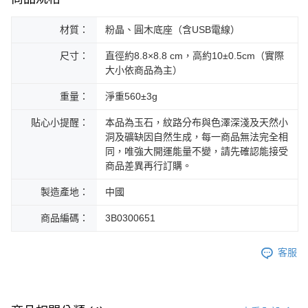
材質：
粉晶、圓木底座（含USB電線）
尺寸：
直徑約8.8×8.8 cm，高約10±0.5cm（實際
大小依商品為主）
重量：
淨重560±3g
貼心小提醒：
本品為玉石，紋路分布與色澤深淺及天然小
洞及礦缺因自然生成，每一商品無法完全相
同，唯強大開運能量不變，請先確認能接受
商品差異再行訂購。
製造產地：
中國
商品編碼：
3B0300651
客服