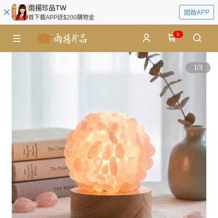
雨揚珍品TW
開啟APP
首下載APP送$200購物金
0
1
/
3