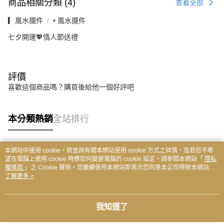
商品相關分類 (4)
查看全部
▎風水擺件
• 風水擺件
七夕開運💖情人節送禮
評價
喜歡這個商品嗎？購買後給他一個好評吧
本分類熱銷
全站排行
本網站中使用 cookie，欲查詢有關本網站使用 cookie 方式之詳情，及若您不希
熱門標籤
望在電腦上使用 cookie 時應如何變更電腦的 cookie 設定，請參閱本網站「
隱私
權條款
」之 Cookie 聲明。您繼續使用本網站即表示您同意本公司得按本網站使
用條款之 Cookie 聲明使用 cookie。
了解更多 >
我知道了