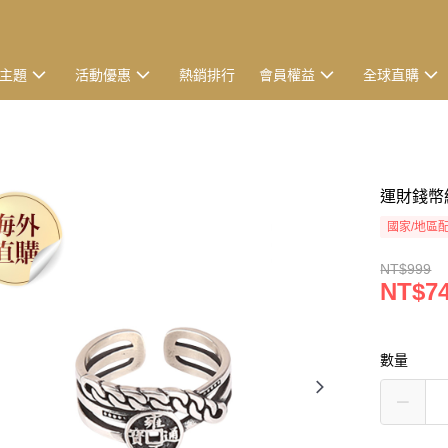
主題
活動優惠
熱銷排行
會員權益
全球直購
運財錢幣
國家/地區
NT$999
NT$7
數量