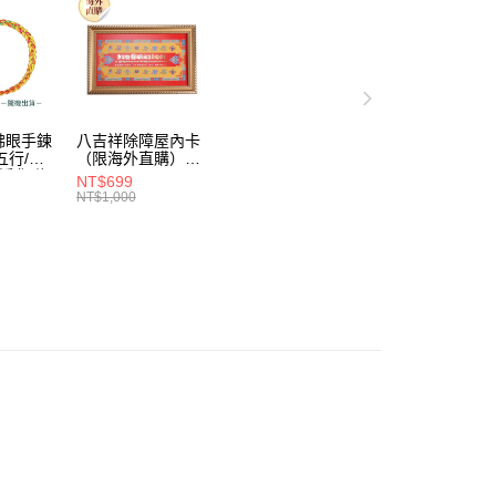
佛眼手鍊
八吉祥除障屋內卡
（限海外直購）
/淨化磁
Ornament
NT$699
外直購)
NT$1,000