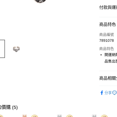
付款與運
付款方式
商品特色
信用卡一
商品編號
7891078
Apple Pay
商品特色
Google Pa
開運納
品售出
運送方式
商品相關分
海外國際
Overseas 
分享
價購 (5)