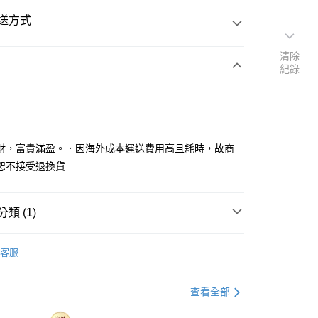
送方式
清除
紀錄
次付款
y
財，富貴滿盈。．因海外成本運送費用高且耗時，故商
恕不接受退換貨
類 (1)
空運
查看運費
shopping✈️
Lucky Charms✨
客服
查看全部