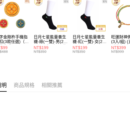
字金剛杵手機指
日月七星能量養生
日月七星能量養生
旺運財神
扣(3款任選)（限
襪-綠(一雙)-男(26-
襪-紅(一雙)-女(22-
(3入/組) (五行/黃
外直購）Ring
30cm)-船型（限海
26cm) -船型 （限
財神/招財
T$99
NT$199
NT$199
NT$399
lder
外直購）Socks
海外直購）Socks
場) (限海
$488
NT$350
NT$350
NT$999
Bracelet
說明
商品規格
相關推薦