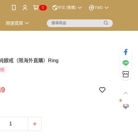
0
中文 (繁體)
TWD
開運寶庫
純銀戒（限海外直購）Ring
配送
49