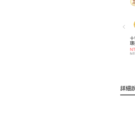
十
環
海
N
Ho
NT
詳細