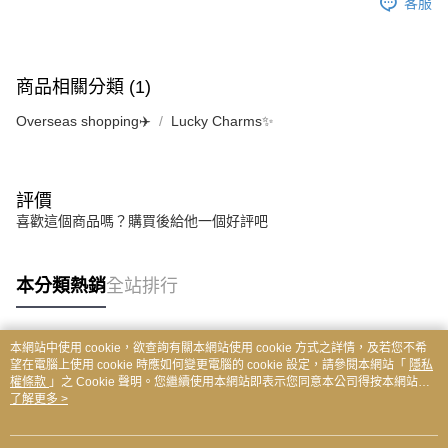
客服
商品相關分類 (1)
Overseas shopping✈️
Lucky Charms✨
評價
喜歡這個商品嗎？購買後給他一個好評吧
本分類熱銷
全站排行
本網站中使用 cookie，欲查詢有關本網站使用 cookie 方式之詳情，及若您不希
熱門標籤
望在電腦上使用 cookie 時應如何變更電腦的 cookie 設定，請參閱本網站「
隱私
權條款
」之 Cookie 聲明。您繼續使用本網站即表示您同意本公司得按本網站使
用條款之 Cookie 聲明使用 cookie。
了解更多 >