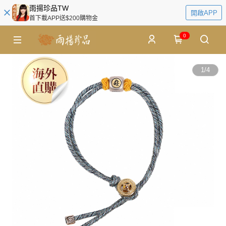
雨揚珍品TW
開啟APP
首下載APP送$200購物金
0
1
/
4