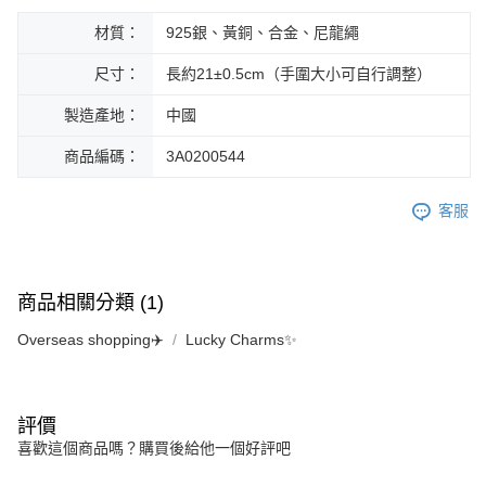
材質：
925銀、黃銅、合金、尼龍繩
尺寸：
長約21±0.5cm（手圍大小可自行調整）
製造產地：
中國
商品編碼：
3A0200544
客服
商品相關分類 (1)
Overseas shopping✈️
Lucky Charms✨
評價
喜歡這個商品嗎？購買後給他一個好評吧