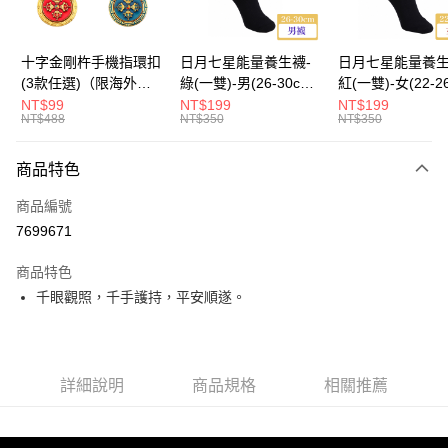
海外國際空運
查看運費
十字金剛杵手機指環扣
日月七星能量養生襪-
日月七星能量養生
(3款任選)（限海外直
綠(一雙)-男(26-30cm)-
紅(一雙)-女(22-2
購）Ring Holder
船型（限海外直購）
-船型 （限海外
NT$99
NT$199
NT$199
NT$488
NT$350
NT$350
Socks
Socks
商品特色
商品編號
7699671
商品特色
千眼觀照，千手護持，平安順遂。
詳細說明
商品規格
相關推薦