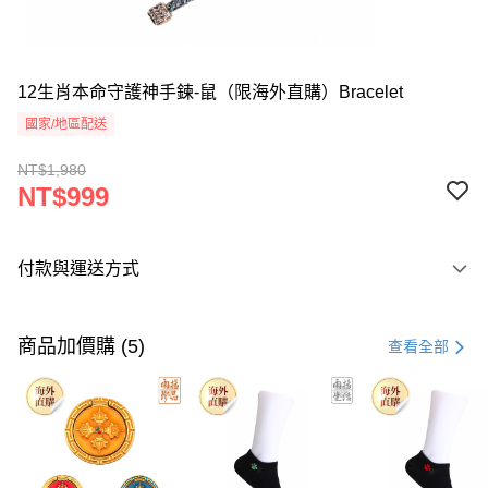
12生肖本命守護神手鍊-鼠（限海外直購）Bracelet
國家/地區配送
NT$1,980
NT$999
付款與運送方式
付款方式
信用卡一次付款
商品加價購 (5)
查看全部
Apple Pay
Google Pay
運送方式