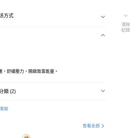
送方式
清除
紀錄
次付款
y
運，舒緩壓力，開啟致富能量。
類 (2)
空運
查看運費
shopping✈️
Lucky Charms✨
客服
shopping✈️
Mid-year fortune turnaround💫
查看全部