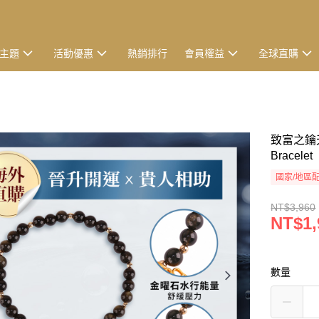
主題
活動優惠
熱銷排行
會員權益
全球直購
致富之鑰
Bracelet
國家/地區
NT$3,960
NT$1,
數量