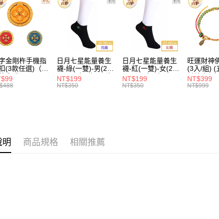
字金剛杵手機指
日月七星能量養生
日月七星能量養生
旺運財神
扣(3款任選)（限
襪-綠(一雙)-男(26-
襪-紅(一雙)-女(22-
(3入/組) (五行/黃
外直購）Ring
30cm)-船型（限海
26cm) -船型 （限
財神/招財
T$99
NT$199
NT$199
NT$399
lder
外直購）Socks
海外直購）Socks
場) (限海
$488
NT$350
NT$350
NT$999
Bracelet
說明
商品規格
相關推薦