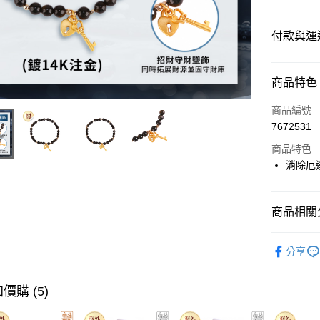
付款與運
付款方式
商品特色
信用卡一
商品編號
7672531
Apple Pay
商品特色
Google Pa
消除厄
運送方式
商品相關分
海外國際
Overseas 
分享
Overseas 
價購 (5)