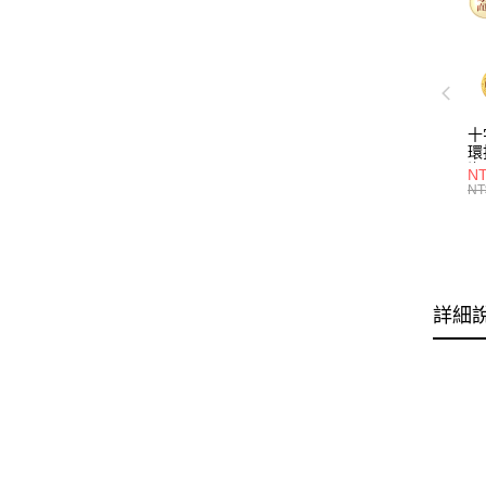
十
環
海
N
Ho
NT
詳細