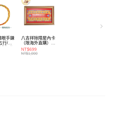
佛眼手鍊
八吉祥除障屋內卡
（限海外直購）
/淨化磁
Ornament
NT$699
外直購)
NT$1,000