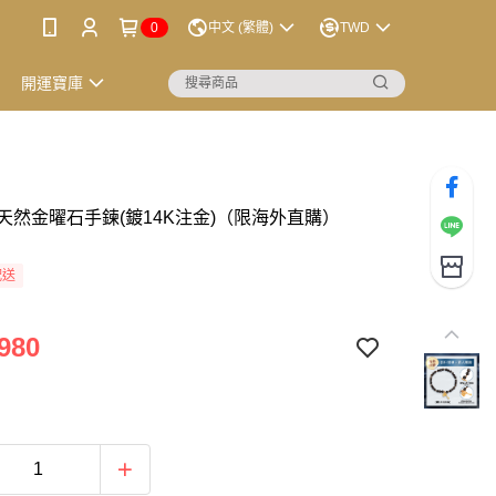
0
中文 (繁體)
TWD
開運寶庫
天然金曜石手鍊(鍍14K注金)（限海外直購）
配送
980