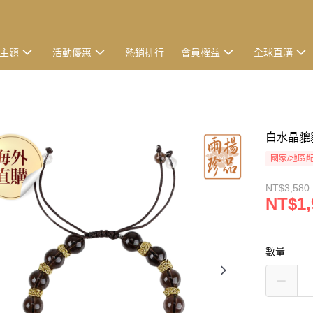
主題
活動優惠
熱銷排行
會員權益
全球直購
白水晶貔貅
國家/地區
NT$3,580
NT$1,
數量