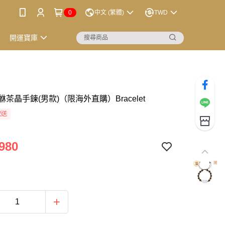
0
中文 (繁體)
TWD
開運寶庫
茶晶手鍊(男款)（限海外直購）Bracelet
配送
980