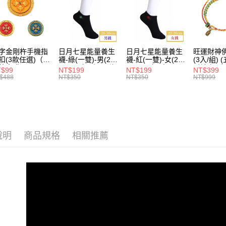
字金剛杵手機指
日月七星能量養生
日月七星能量養生
旺運財神
扣(3款任選)（限
襪-綠(一雙)-男(26-
襪-紅(一雙)-女(22-
(3入/組) (五行/黃
外直購）Ring
30cm)-船型（限海
26cm) -船型 （限
財神/招財
T$99
NT$199
NT$199
NT$399
lder
外直購）Socks
海外直購）Socks
場) (限海
$488
NT$350
NT$350
NT$999
Bracelet
說明
商品規格
相關推薦