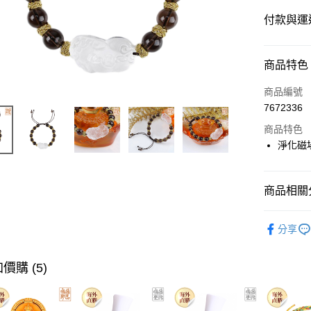
付款與運
付款方式
商品特色
信用卡一
商品編號
7672336
Apple Pay
商品特色
Google Pa
淨化磁
運送方式
商品相關分
海外國際
Overseas 
分享
價購 (5)