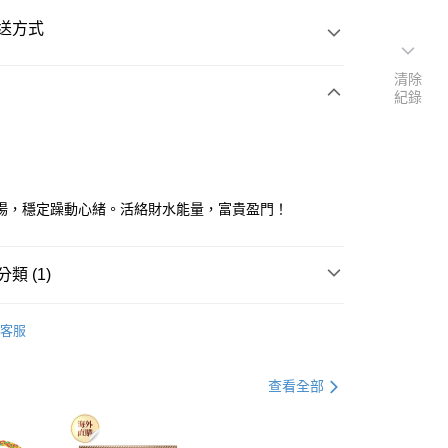
送方式
清除
紀錄
次付款
y
場，穩定躁動心緒。活絡財水能量，富貴盈門！
類 (1)
空運
查看運費
shopping✈️
Lucky Charms✨
客服
查看全部