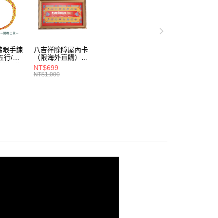
佛眼手鍊
八吉祥除障屋內卡
（限海外直購）
/淨化磁
Ornament
NT$699
外直購)
NT$1,000