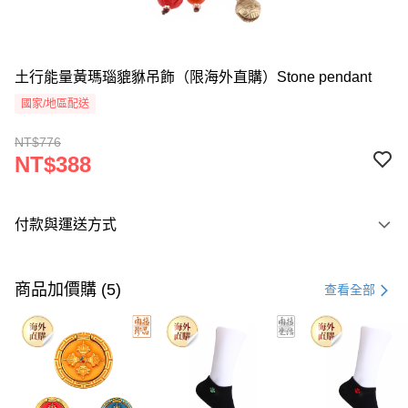
土行能量黃瑪瑙貔貅吊飾（限海外直購）Stone pendant
國家/地區配送
NT$776
NT$388
付款與運送方式
付款方式
信用卡一次付款
商品加價購 (5)
查看全部
Apple Pay
Google Pay
運送方式