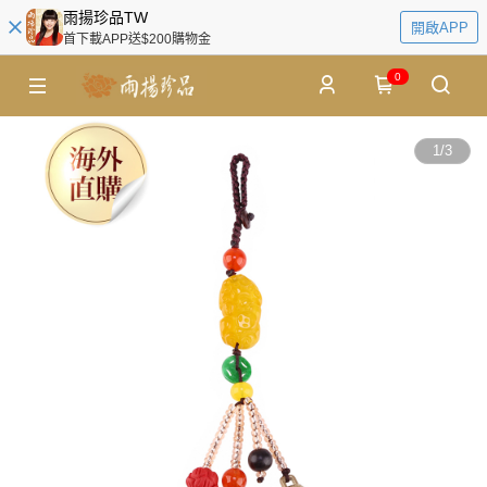
雨揚珍品TW
開啟APP
首下載APP送$200購物金
0
1
/
3