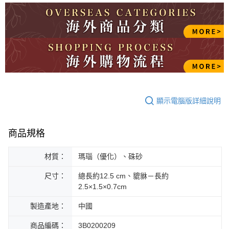
顯示電腦版詳細說明
商品規格
材質：
瑪瑙（優化）、硃砂
尺寸：
總長約12.5 cm、貔貅－長約
2.5×1.5×0.7cm
製造產地：
中國
商品編碼：
3B0200209