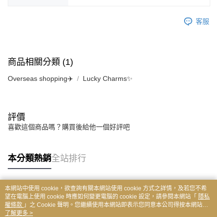
客服
商品相關分類 (1)
Overseas shopping✈️
Lucky Charms✨
評價
喜歡這個商品嗎？購買後給他一個好評吧
本分類熱銷
全站排行
本網站中使用 cookie，欲查詢有關本網站使用 cookie 方式之詳情，及若您不希
熱門標籤
望在電腦上使用 cookie 時應如何變更電腦的 cookie 設定，請參閱本網站「
隱私
權條款
」之 Cookie 聲明。您繼續使用本網站即表示您同意本公司得按本網站使
用條款之 Cookie 聲明使用 cookie。
了解更多 >