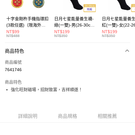
海外國際空運
查看運費
十字金剛杵手機指環扣
日月七星能量養生襪-
日月七星能量養生
(3款任選)（限海外直
綠(一雙)-男(26-30cm)-
紅(一雙)-女(22-2
購）Ring Holder
船型（限海外直購）
-船型 （限海外
NT$99
NT$199
NT$199
NT$488
NT$350
NT$350
Socks
Socks
商品特色
商品編號
7641746
商品特色
強化旺財磁場，招財致富，吉祥順遂！
詳細說明
商品規格
相關推薦