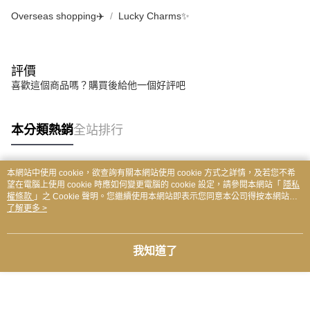
Overseas shopping✈️
Lucky Charms✨
評價
喜歡這個商品嗎？購買後給他一個好評吧
本分類熱銷
全站排行
本網站中使用 cookie，欲查詢有關本網站使用 cookie 方式之詳情，及若您不希
熱門標籤
望在電腦上使用 cookie 時應如何變更電腦的 cookie 設定，請參閱本網站「
隱私
權條款
」之 Cookie 聲明。您繼續使用本網站即表示您同意本公司得按本網站使
用條款之 Cookie 聲明使用 cookie。
了解更多 >
我知道了