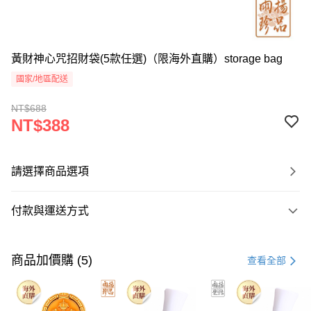
黃財神心咒招財袋(5款任選)（限海外直購）storage bag
國家/地區配送
NT$688
NT$388
請選擇商品選項
付款與運送方式
付款方式
信用卡一次付款
商品加價購 (5)
查看全部
Apple Pay
Google Pay