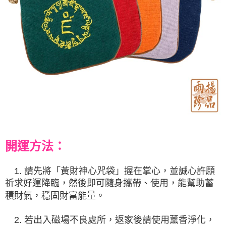
開運方法：
1. 請先將「
黃財神心咒袋
」握在掌心，並誠心許願
祈求好運降臨，然後即可隨身攜帶、使用，能幫助蓄
積財氣，穩固財富能量。
2. 若出入磁場不良處所，返家後請使用薰香淨化，