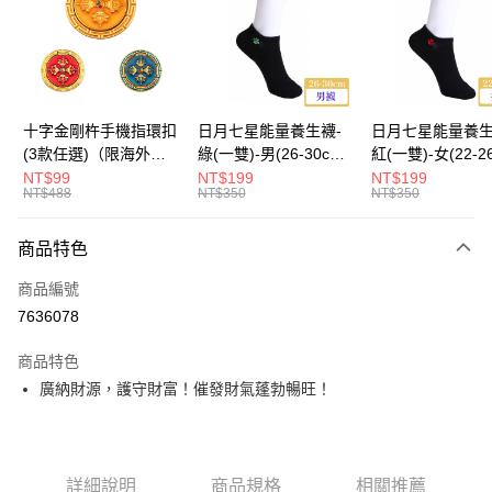
運送方式
海外國際空運
查看運費
十字金剛杵手機指環扣
日月七星能量養生襪-
日月七星能量養生
(3款任選)（限海外直
綠(一雙)-男(26-30cm)-
紅(一雙)-女(22-2
購）Ring Holder
船型（限海外直購）
-船型 （限海外
NT$99
NT$199
NT$199
NT$488
NT$350
NT$350
Socks
Socks
商品特色
商品編號
7636078
商品特色
廣納財源，護守財富！催發財氣蓬勃暢旺！
詳細說明
商品規格
相關推薦