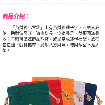
商品介紹：
「
黃財神心咒袋
」上有黃財神種子字，可獲其庇
佑，助財氣興旺，資產增長，食祿豐足，財願圓滿豐
收；平時可裝藏飾品珠寶，或是當成錢母福袋，放在
包包裡，隨身攜帶，廣聚八方財氣，增財聚富不落人
後！