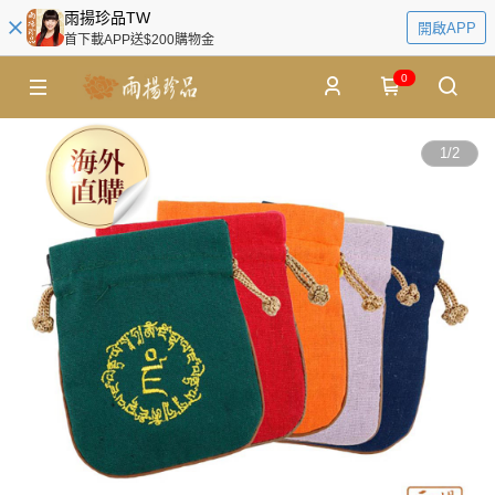
雨揚珍品TW
開啟APP
首下載APP送$200購物金
0
1
/
2