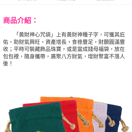
商品介紹：
「
黃財神心咒袋
」上有黃財神種子字，可獲其庇
佑，助財氣興旺，資產增長，食祿豐足，財願圓滿豐
收；平時可裝藏飾品珠寶，或是當成錢母福袋，放在
包包裡，隨身攜帶，廣聚八方財氣，增財聚富不落人
後！