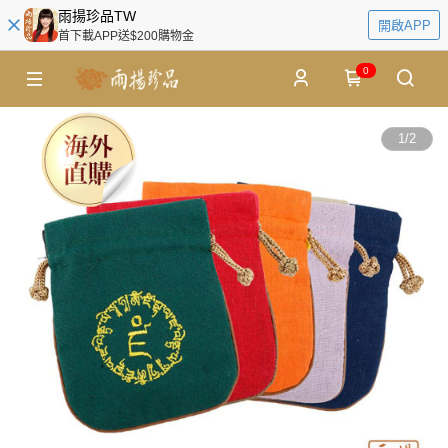
雨揚珍品TW
開啟APP
首下載APP送$200購物金
0
1
/
2