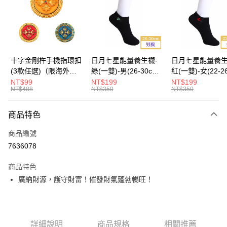
運送方式
海外國際空運
查看運費
十字金剛杵手機指環扣
日月七星能量養生襪-
日月七星能量養生
(3款任選)（限海外直
綠(一雙)-男(26-30cm)-
紅(一雙)-女(22-2
購）Ring Holder
船型（限海外直購）
-船型 （限海外
NT$99
NT$199
NT$199
NT$488
NT$350
NT$350
Socks
Socks
商品特色
商品編號
7636078
商品特色
廣納財源，護守財富！催發財氣蓬勃暢旺！
詳細說明
商品規格
相關推薦