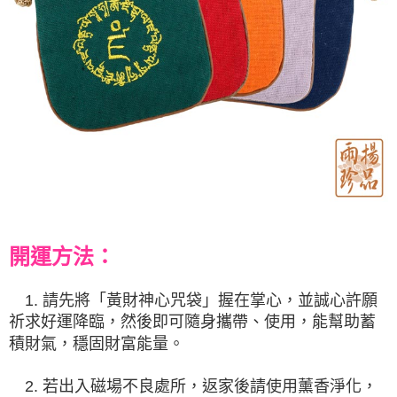
開運方法：
1. 請先將「
黃財神心咒袋
」握在掌心，並誠心許願
祈求好運降臨，然後即可隨身攜帶、使用，能幫助蓄
積財氣，穩固財富能量。
2. 若出入磁場不良處所，返家後請使用薰香淨化，