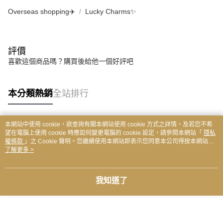
Overseas shopping✈️
Lucky Charms✨
評價
喜歡這個商品嗎？購買後給他一個好評吧
本分類熱銷
全站排行
本網站中使用 cookie，欲查詢有關本網站使用 cookie 方式之詳情，及若您不希
熱門標籤
望在電腦上使用 cookie 時應如何變更電腦的 cookie 設定，請參閱本網站「
隱私
權條款
」之 Cookie 聲明。您繼續使用本網站即表示您同意本公司得按本網站使
用條款之 Cookie 聲明使用 cookie。
了解更多 >
我知道了