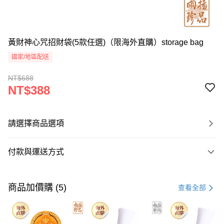
黃財神心咒招財袋(5款任選)（限海外直購）storage bag
國家/地區配送
NT$688
NT$388
請選擇商品選項
付款與運送方式
付款方式
信用卡一次付款
商品加價購 (5)
查看全部
Apple Pay
Google Pay