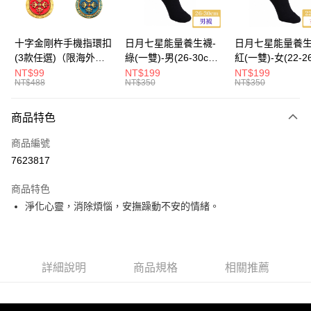
海外國際空運
查看運費
十字金剛杵手機指環扣
日月七星能量養生襪-
日月七星能量養生
(3款任選)（限海外直
綠(一雙)-男(26-30cm)-
紅(一雙)-女(22-2
購）Ring Holder
船型（限海外直購）
-船型 （限海外
NT$99
NT$199
NT$199
NT$488
NT$350
NT$350
Socks
Socks
商品特色
商品編號
7623817
商品特色
淨化心靈，消除煩惱，安撫躁動不安的情緒。
詳細說明
商品規格
相關推薦