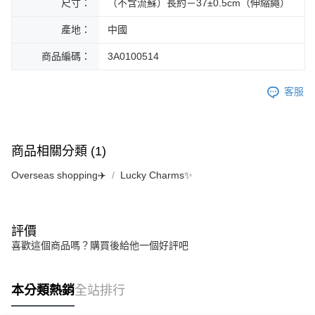
尺寸：
（不含流蘇）長約－37±0.5cm（伸縮繩）
產地：
中國
商品編碼：
3A0100514
客服
商品相關分類 (1)
Overseas shopping✈️
Lucky Charms✨
評價
喜歡這個商品嗎？購買後給他一個好評吧
本分類熱銷
全站排行