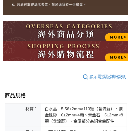
顯示電腦版詳細說明
商品規格
材質：
白水晶－5.56±2mm×110顆（含流蘇）、紫
金硃砂－6±2mm×4顆、青金石－5±2mm×8
顆（含流蘇）、金屬部分為銅合金配件