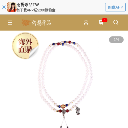
雨揚珍品TW
開啟APP
首下載APP送$200購物金
0
1
/
4