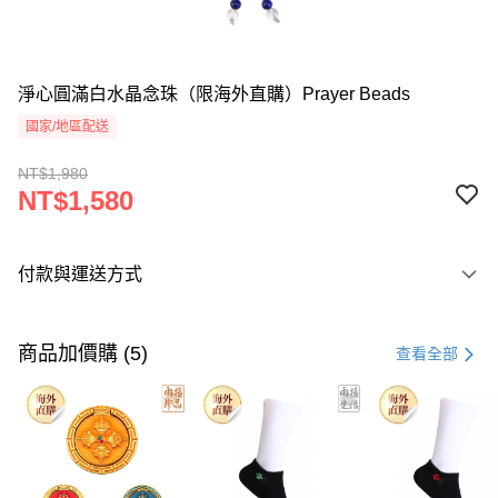
淨心圓滿白水晶念珠（限海外直購）Prayer Beads
國家/地區配送
NT$1,980
NT$1,580
付款與運送方式
付款方式
信用卡一次付款
商品加價購 (5)
查看全部
Apple Pay
Google Pay
運送方式