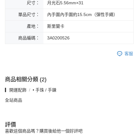
尺寸：
月光石5.56mm×31
單品尺寸：
內手圍內手圍約15.5cm（彈性手繩）
產地：
斯里蘭卡
商品編碼：
3A0200526
客服
商品相關分類 (2)
▎開運配飾
• 手珠 / 手鍊
全站商品
評價
喜歡這個商品嗎？購買後給他一個好評吧