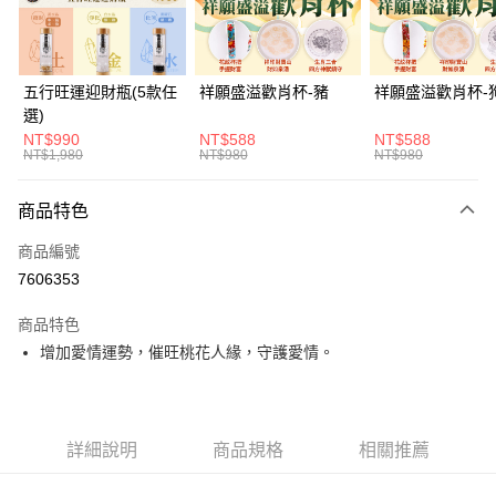
悠遊付
Google Pay
五行旺運迎財瓶(5款任
祥願盛溢歡肖杯-豬
祥願盛溢歡肖杯-
選)
全支付
NT$990
NT$588
NT$588
NT$1,980
NT$980
NT$980
大哥付你分期
相關說明
商品特色
【大哥付你分期使用說明】
ATM付款
1.本服務由台灣大哥大提供，台灣大哥大用戶可立即使用無須另外申請。
商品編號
2.付款方式選擇「大哥付你分期」，訂單成立後會自動跳轉到大哥付的交易
流程，驗證手機門號後，選擇欲分期的期數、繳款截止日，確認付款後即完
7606353
運送方式
成交易。
3.實際核准額度、可分期數及費用金額請依後續交易確認頁面所載為準。
付款後全家取貨(訂單門檻$4000以下)
商品特色
4.訂單成立30分鐘內，如未前往確認交易或遇審核未通過，訂單將自動取
增加愛情運勢，催旺桃花人緣，守護愛情。
每筆NT$120，滿NT$1,500(含以上)免運費
消。如遇「轉專審核」未通過狀況，表示未達大哥付你分期系統評分，恕無
法說明評估內容。
付款後萊爾富取貨(訂單門檻$4000以下)
【繳款方式說明】
1.分期款項不併入電信帳單，「大哥付你分期」於每月結算日後寄送繳費提
每筆NT$120，滿NT$1,500(含以上)免運費
醒簡訊。
詳細說明
商品規格
相關推薦
2.透過簡訊連結打開帳單後，可選擇「超商條碼／台灣大直營門市／銀行轉
付款後7-11取貨(訂單門檻$4000以下)
帳／街口支付／iPASS MONEY」等通路繳費。
每筆NT$120，滿NT$1,500(含以上)免運費