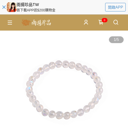
雨揚珍品TW
開啟APP
首下載APP送$200購物金
0
1
/
5