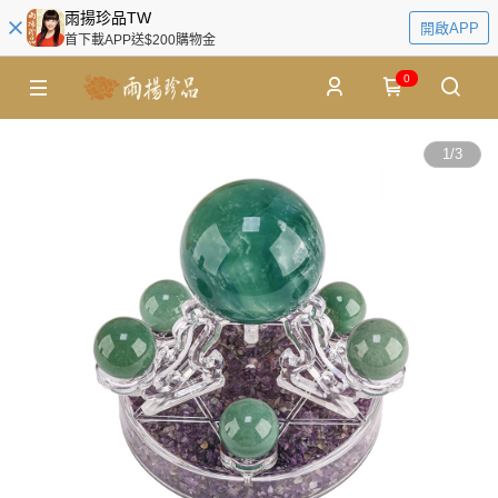
雨揚珍品TW
開啟APP
首下載APP送$200購物金
0
1
/
3