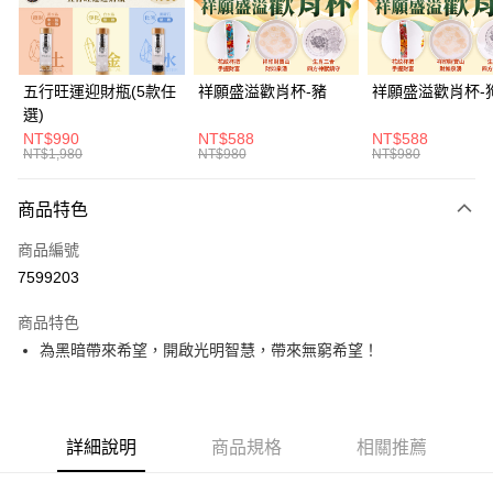
悠遊付
Google Pay
五行旺運迎財瓶(5款任
祥願盛溢歡肖杯-豬
祥願盛溢歡肖杯-
選)
全支付
NT$990
NT$588
NT$588
NT$1,980
NT$980
NT$980
大哥付你分期
相關說明
商品特色
【大哥付你分期使用說明】
ATM付款
1.本服務由台灣大哥大提供，台灣大哥大用戶可立即使用無須另外申請。
商品編號
2.付款方式選擇「大哥付你分期」，訂單成立後會自動跳轉到大哥付的交易
流程，驗證手機門號後，選擇欲分期的期數、繳款截止日，確認付款後即完
7599203
運送方式
成交易。
3.實際核准額度、可分期數及費用金額請依後續交易確認頁面所載為準。
付款後全家取貨(訂單門檻$4000以下)
商品特色
4.訂單成立30分鐘內，如未前往確認交易或遇審核未通過，訂單將自動取
為黑暗帶來希望，開啟光明智慧，帶來無窮希望！
每筆NT$120，滿NT$1,500(含以上)免運費
消。如遇「轉專審核」未通過狀況，表示未達大哥付你分期系統評分，恕無
法說明評估內容。
付款後萊爾富取貨(訂單門檻$4000以下)
【繳款方式說明】
1.分期款項不併入電信帳單，「大哥付你分期」於每月結算日後寄送繳費提
每筆NT$120，滿NT$1,500(含以上)免運費
醒簡訊。
詳細說明
商品規格
相關推薦
2.透過簡訊連結打開帳單後，可選擇「超商條碼／台灣大直營門市／銀行轉
付款後7-11取貨(訂單門檻$4000以下)
帳／街口支付／iPASS MONEY」等通路繳費。
每筆NT$120，滿NT$1,500(含以上)免運費