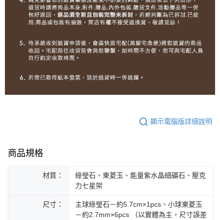
顯示電腦版詳細說明
商品規格
材質：
綠瑩石、東菱玉、能量紫水晶細礦石、壓克
力七星架
尺寸：
主球綠瑩石－約5.7cm×1pcs、小球東菱玉
－約2.7mm×6pcs （以實體為主，尺寸誤差