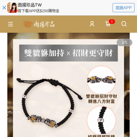
雨揚珍品TW
開啟APP
首下載APP送$200購物金
0
1
/
5