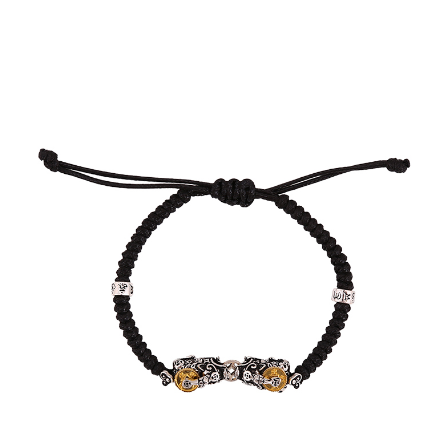
【注意事項】
宅配
1.本服務係由「台灣大哥大股份有限公司」（以下簡稱本公司）所提供，讓
用戶於交易時，得透過本服務購買商品或服務，並由商店將買賣／分期付款
每筆NT$120，滿NT$1,500(含以上)免運費
買賣價金債權讓與本公司後，依約使用本公司帳單繳交帳款。
2.基於同意付款使用「大哥付你分期」之契約關係目的，商店將以您的個人
資料（包含姓名、電話或地址）提供予台灣大哥大進項蒐集、處理及利用，
由本公司與您本人進行分期帳單所需資料之確認、核對及更正。
3.完整用戶服務條款，請詳閱以下連結：
https://oppay.tw/userRule