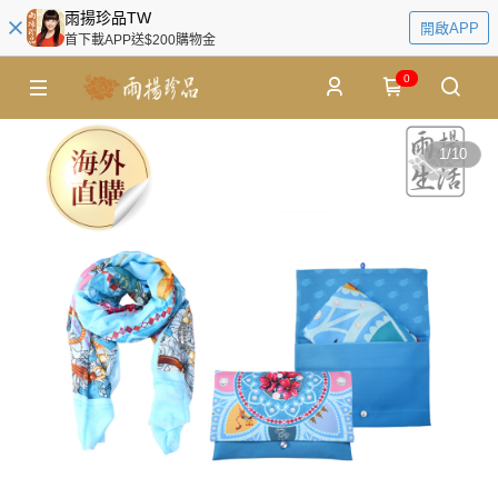
雨揚珍品TW
開啟APP
首下載APP送$200購物金
0
1
/
10