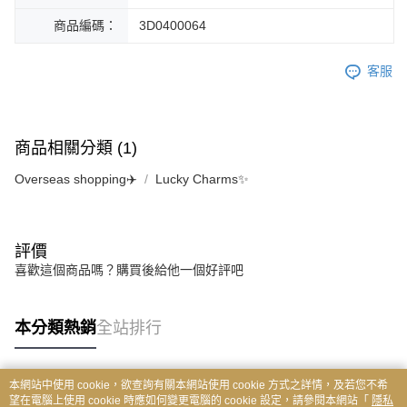
商品編碼：
3D0400064
客服
商品相關分類 (1)
Overseas shopping✈️
Lucky Charms✨
評價
喜歡這個商品嗎？購買後給他一個好評吧
本分類熱銷
全站排行
本網站中使用 cookie，欲查詢有關本網站使用 cookie 方式之詳情，及若您不希
熱門標籤
望在電腦上使用 cookie 時應如何變更電腦的 cookie 設定，請參閱本網站「
隱私