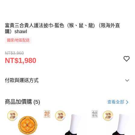
富貴三合貴人護法披巾-藍色（猴、鼠、龍) （限海外直
購）shawl
國家/地區配送
NT$3,960
NT$1,980
付款與運送方式
付款方式
信用卡一次付款
商品加價購 (5)
查看全部
Apple Pay
運送方式