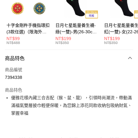
海外國際空運
查看運費
十字金剛杵手機指環扣
日月七星能量養生襪-
日月七星能量養生
(3款任選)（限海外直
綠(一雙)-男(26-30cm)-
紅(一雙)-女(22-2
購）Ring Holder
船型（限海外直購）
-船型 （限海外
NT$99
NT$199
NT$199
NT$488
NT$350
NT$350
Socks
Socks
商品特色
商品編號
7394338
商品特色
優雅花樣內藏三合吉配（猴、鼠、龍），引領時尚潮流，帶動滿
滿福氣雙層披巾輕便保暖，為您錦上添花同款收納包吸納財氣、
掌握幸福