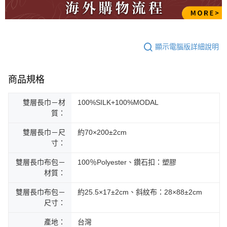
顯示電腦版詳細說明
商品規格
雙層長巾－材
100%SILK+100%MODAL
質：
雙層長巾－尺
約70×200±2cm
寸：
雙層長巾布包－
100％Polyester、鑽石扣：塑膠
材質：
雙層長巾布包－
約25.5×17±2cm、斜紋布：28×88±2cm
尺寸：
產地：
台灣