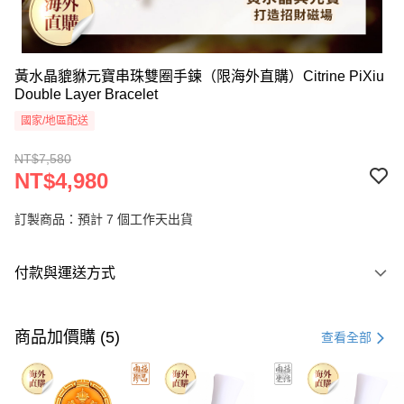
黃水晶貔貅元寶串珠雙圈手鍊（限海外直購）Citrine PiXiu
Double Layer Bracelet
國家/地區配送
NT$7,580
NT$4,980
訂製商品：預計 7 個工作天出貨
付款與運送方式
付款方式
信用卡一次付款
商品加價購 (5)
查看全部
Apple Pay