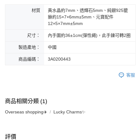
材質
黃水晶約7mm、透輝石5mm、純銀925貔
貅約15×7×6mm±5mm、元寶配件
12×5×7mm±5mm
尺寸：
內手圍約36±1cm(彈性繩)，此手鍊可轉2圈
製造產地：
中國
商品編碼：
3A0200443
客服
商品相關分類 (1)
Overseas shopping✈️
Lucky Charms✨
評價