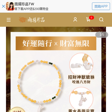
雨揚珍品TW
開啟APP
首下載APP送$200購物金
0
1
/
5