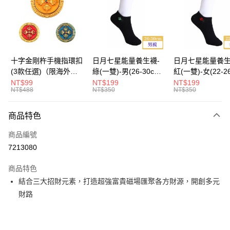
運送方式
海外國際空運
查看運費
十字金剛杵手機指環扣
日月七星能量養生襪-
日月七星能量養生
(3款任選)（限海外直
綠(一雙)-男(26-30cm)-
紅(一雙)-女(22-2
購）Ring Holder
船型（限海外直購）
-船型 （限海外
NT$99
NT$199
NT$199
NT$488
NT$350
NT$350
Socks
Socks
商品特色
商品編號
7213080
商品特色
結合三大招財元素，打造超強富貴磁場匯聚各方財源，開創多元
財路