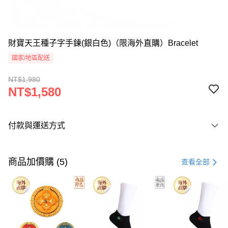
財寶天王種子字手鍊(銀白色)（限海外直購）Bracelet
國家/地區配送
NT$1,980
NT$1,580
付款與運送方式
付款方式
信用卡一次付款
商品加價購 (5)
查看全部
Apple Pay
運送方式
海外國際空運
查看運費