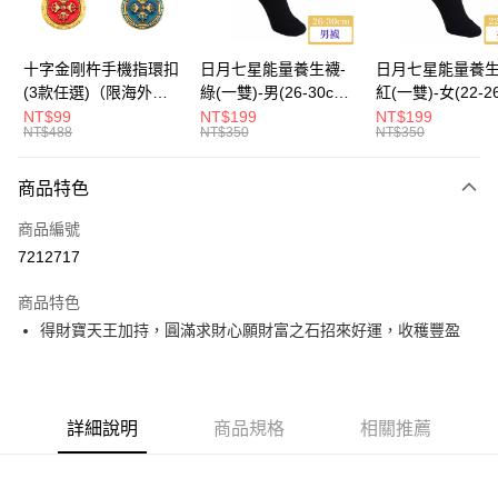
十字金剛杵手機指環扣
日月七星能量養生襪-
日月七星能量養生
(3款任選)（限海外直
綠(一雙)-男(26-30cm)-
紅(一雙)-女(22-2
購）Ring Holder
船型（限海外直購）
-船型 （限海外
NT$99
NT$199
NT$199
NT$488
NT$350
NT$350
Socks
Socks
商品特色
商品編號
7212717
商品特色
得財寶天王加持，圓滿求財心願財富之石招來好運，收穫豐盈
詳細說明
商品規格
相關推薦