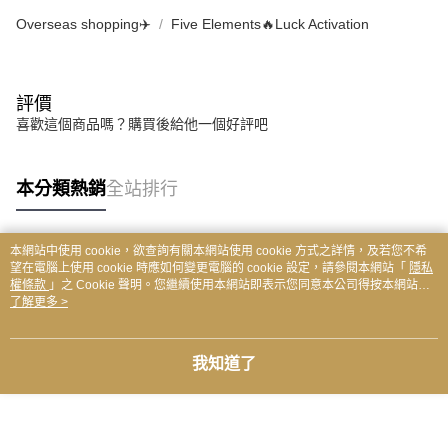
Overseas shopping✈️
Five Elements🔥Luck Activation
評價
喜歡這個商品嗎？購買後給他一個好評吧
本分類熱銷
全站排行
本網站中使用 cookie，欲查詢有關本網站使用 cookie 方式之詳情，及若您不希
熱門標籤
望在電腦上使用 cookie 時應如何變更電腦的 cookie 設定，請參閱本網站「
隱私
權條款
」之 Cookie 聲明。您繼續使用本網站即表示您同意本公司得按本網站使
用條款之 Cookie 聲明使用 cookie。
了解更多 >
我知道了