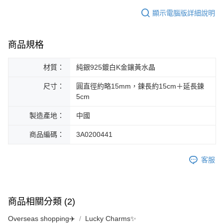
顯示電腦版詳細說明
商品規格
材質：
純銀925鍍白K金鑲黃水晶
尺寸：
圓直徑約略15mm，鍊長約15cm＋延長鍊
5cm
製造產地：
中國
商品編碼：
3A0200441
客服
商品相關分類 (2)
Overseas shopping✈️
Lucky Charms✨