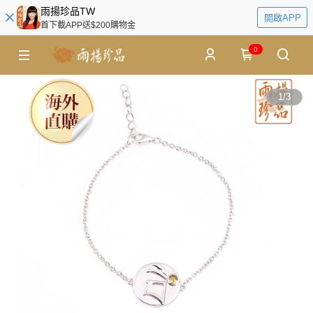
雨揚珍品TW
開啟APP
首下載APP送$200購物金
0
1
/
3