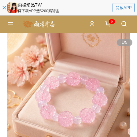
雨揚珍品TW
開啟APP
首下載APP送$200購物金
0
1
/
5