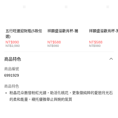
街口支付
悠遊付
Google Pay
五行旺運迎財瓶(5款任
祥願盛溢歡肖杯-豬
祥願盛溢歡肖杯-
選)
全支付
NT$990
NT$588
NT$588
NT$1,980
NT$980
NT$980
大哥付你分期
相關說明
商品特色
【大哥付你分期使用說明】
ATM付款
1.本服務由台灣大哥大提供，台灣大哥大用戶可立即使用無須另外申請。
商品編號
2.付款方式選擇「大哥付你分期」，訂單成立後會自動跳轉到大哥付的交易
貨到付款
流程，驗證手機門號後，選擇欲分期的期數、繳款截止日，確認付款後即完
6991929
成交易。
3.實際核准額度、可分期數及費用金額請依後續交易確認頁面所載為準。
商品特色
運送方式
4.訂單成立30分鐘內，如未前往確認交易或遇審核未通過，訂單將自動取
粉晶花朵散發粉紅光譜，助活化桃花，更象徵純粹的愛戀月光石
消。如遇「轉專審核」未通過狀況，表示未達大哥付你分期系統評分，恕無
付款後全家取貨(訂單門檻$4000以下)
法說明評估內容。
的柔和能量，襯托優雅舉止與婉約氣質
每筆NT$120，滿NT$1,500(含以上)免運費
【繳款方式說明】
1.分期款項不併入電信帳單，「大哥付你分期」於每月結算日後寄送繳費提
付款後萊爾富取貨(訂單門檻$4000以下)
醒簡訊。
2.透過簡訊連結打開帳單後，可選擇「超商條碼／台灣大直營門市／銀行轉