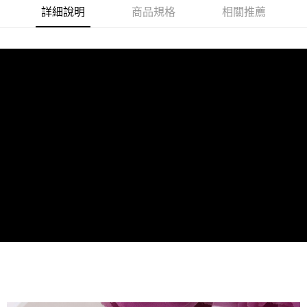
每筆NT$120，滿NT$1,500(含以上)免運費
帳／街口支付／iPASS MONEY」等通路繳費。
詳細說明
商品規格
相關推薦
付款後7-11取貨(訂單門檻$4000以下)
【注意事項】
每筆NT$120，滿NT$1,500(含以上)免運費
1.本服務係由「台灣大哥大股份有限公司」（以下簡稱本公司）所提供，讓
用戶於交易時，得透過本服務購買商品或服務，並由商店將買賣／分期付款
買賣價金債權讓與本公司後，依約使用本公司帳單繳交帳款。
宅配
2.基於同意付款使用「大哥付你分期」之契約關係目的，商店將以您的個人
每筆NT$120，滿NT$1,500(含以上)免運費
資料（包含姓名、電話或地址）提供予台灣大哥大進項蒐集、處理及利用，
由本公司與您本人進行分期帳單所需資料之確認、核對及更正。
貨到付款
3.完整用戶服務條款，請詳閱以下連結：
https://oppay.tw/userRule
每筆NT$120，滿NT$1,800(含以上)免運費