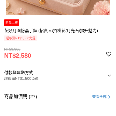
新品上市
花好月圓粉晶手鍊 (招貴人/招桃花/月光石/提升魅力)
超取滿NT$1,500免運
NT$3,900
NT$2,580
付款與運送方式
超取滿NT$1,500免運
付款方式
信用卡一次付款
商品加價購 (27)
查看全部
LINE Pay
Apple Pay