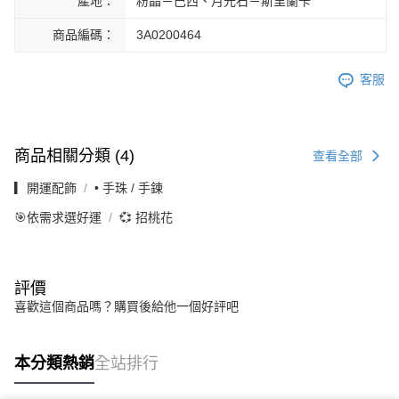
產地：
粉晶－巴西、月光石－斯里蘭卡
商品編碼：
3A0200464
客服
商品相關分類 (4)
查看全部
▎開運配飾
• 手珠 / 手鍊
🎯依需求選好運
💞 招桃花
評價
喜歡這個商品嗎？購買後給他一個好評吧
本分類熱銷
全站排行