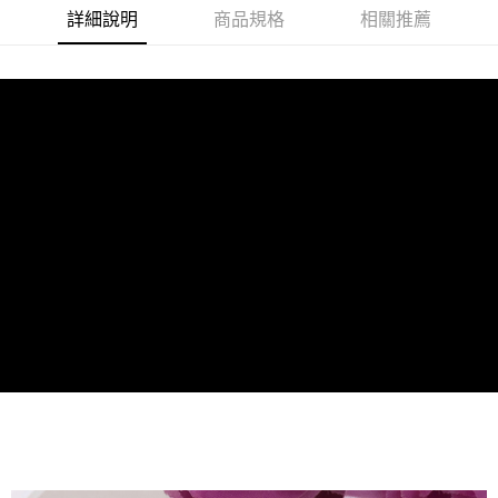
每筆NT$120，滿NT$1,500(含以上)免運費
帳／街口支付／iPASS MONEY」等通路繳費。
詳細說明
商品規格
相關推薦
付款後7-11取貨(訂單門檻$4000以下)
【注意事項】
每筆NT$120，滿NT$1,500(含以上)免運費
1.本服務係由「台灣大哥大股份有限公司」（以下簡稱本公司）所提供，讓
用戶於交易時，得透過本服務購買商品或服務，並由商店將買賣／分期付款
買賣價金債權讓與本公司後，依約使用本公司帳單繳交帳款。
宅配
2.基於同意付款使用「大哥付你分期」之契約關係目的，商店將以您的個人
每筆NT$120，滿NT$1,500(含以上)免運費
資料（包含姓名、電話或地址）提供予台灣大哥大進項蒐集、處理及利用，
由本公司與您本人進行分期帳單所需資料之確認、核對及更正。
貨到付款
3.完整用戶服務條款，請詳閱以下連結：
https://oppay.tw/userRule
每筆NT$120，滿NT$1,800(含以上)免運費