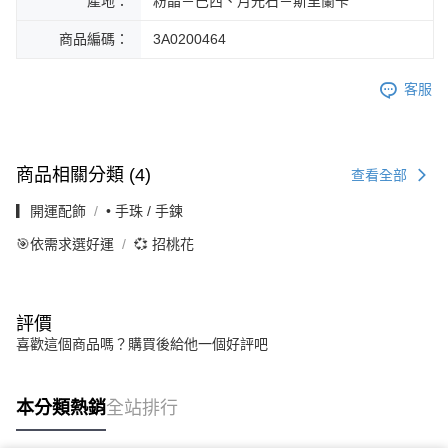
產地：
粉晶－巴西、月光石－斯里蘭卡
商品編碼：
3A0200464
客服
商品相關分類 (4)
查看全部
▎開運配飾
• 手珠 / 手鍊
🎯依需求選好運
💞 招桃花
評價
喜歡這個商品嗎？購買後給他一個好評吧
本分類熱銷
全站排行