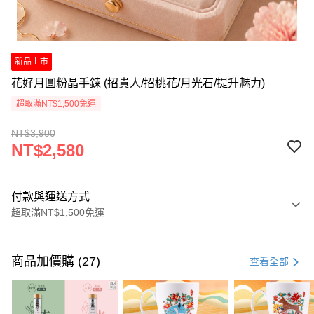
新品上市
花好月圓粉晶手鍊 (招貴人/招桃花/月光石/提升魅力)
超取滿NT$1,500免運
NT$3,900
NT$2,580
付款與運送方式
超取滿NT$1,500免運
付款方式
信用卡一次付款
商品加價購 (27)
查看全部
LINE Pay
Apple Pay