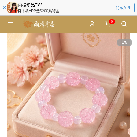
雨揚珍品TW
開啟APP
首下載APP送$200購物金
0
1
/
5