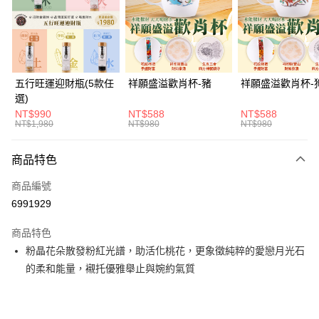
街口支付
悠遊付
Google Pay
五行旺運迎財瓶(5款任
祥願盛溢歡肖杯-豬
祥願盛溢歡肖杯-
選)
全支付
NT$990
NT$588
NT$588
NT$1,980
NT$980
NT$980
大哥付你分期
相關說明
商品特色
【大哥付你分期使用說明】
ATM付款
1.本服務由台灣大哥大提供，台灣大哥大用戶可立即使用無須另外申請。
商品編號
2.付款方式選擇「大哥付你分期」，訂單成立後會自動跳轉到大哥付的交易
貨到付款
流程，驗證手機門號後，選擇欲分期的期數、繳款截止日，確認付款後即完
6991929
成交易。
3.實際核准額度、可分期數及費用金額請依後續交易確認頁面所載為準。
商品特色
運送方式
4.訂單成立30分鐘內，如未前往確認交易或遇審核未通過，訂單將自動取
粉晶花朵散發粉紅光譜，助活化桃花，更象徵純粹的愛戀月光石
消。如遇「轉專審核」未通過狀況，表示未達大哥付你分期系統評分，恕無
付款後全家取貨(訂單門檻$4000以下)
法說明評估內容。
的柔和能量，襯托優雅舉止與婉約氣質
每筆NT$120，滿NT$1,500(含以上)免運費
【繳款方式說明】
1.分期款項不併入電信帳單，「大哥付你分期」於每月結算日後寄送繳費提
付款後萊爾富取貨(訂單門檻$4000以下)
醒簡訊。
2.透過簡訊連結打開帳單後，可選擇「超商條碼／台灣大直營門市／銀行轉