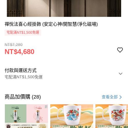
禪悅法喜心經掛飾 (安定心神/開智慧/淨化磁場)
宅配滿NT$1,500免運
NT$7,280
NT$4,680
付款與運送方式
宅配滿NT$1,500免運
付款方式
信用卡一次付款
商品加價購 (28)
查看全部
LINE Pay
Apple Pay
街口支付