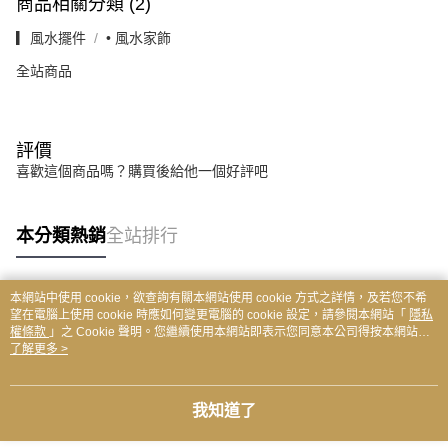
商品相關分類 (2)
▎風水擺件
• 風水家飾
全站商品
評價
喜歡這個商品嗎？購買後給他一個好評吧
本分類熱銷
全站排行
本網站中使用 cookie，欲查詢有關本網站使用 cookie 方式之詳情，及若您不希
熱門標籤
望在電腦上使用 cookie 時應如何變更電腦的 cookie 設定，請參閱本網站「
隱私
權條款
」之 Cookie 聲明。您繼續使用本網站即表示您同意本公司得按本網站使
用條款之 Cookie 聲明使用 cookie。
了解更多 >
我知道了