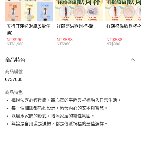
悠遊付
Google Pay
五行旺運迎財瓶(5款任
祥願盛溢歡肖杯-豬
祥願盛溢歡肖杯-
選)
全支付
NT$990
NT$588
NT$588
NT$1,980
NT$980
NT$980
大哥付你分期
相關說明
商品特色
【大哥付你分期使用說明】
ATM付款
1.本服務由台灣大哥大提供，台灣大哥大用戶可立即使用無須另外申請。
商品編號
2.付款方式選擇「大哥付你分期」，訂單成立後會自動跳轉到大哥付的交易
流程，驗證手機門號後，選擇欲分期的期數、繳款截止日，確認付款後即完
6737835
運送方式
成交易。
3.實際核准額度、可分期數及費用金額請依後續交易確認頁面所載為準。
宅配
商品特色
4.訂單成立30分鐘內，如未前往確認交易或遇審核未通過，訂單將自動取
禪悅法喜心經掛飾，將心靈的平靜與祝福融入日常生活。
每筆NT$120，滿NT$1,500(含以上)免運費
消。如遇「轉專審核」未通過狀況，表示未達大哥付你分期系統評分，恕無
法說明評估內容。
每一個細節都巧妙設計，激發內心的安寧與智慧。
【繳款方式說明】
以風水家飾的形式，增添家居的靈性氛圍。
1.分期款項不併入電信帳單，「大哥付你分期」於每月結算日後寄送繳費提
無論是自用還是送禮，都是傳遞祝福的最佳選擇。
醒簡訊。
2.透過簡訊連結打開帳單後，可選擇「超商條碼／台灣大直營門市／銀行轉
帳／街口支付／iPASS MONEY」等通路繳費。