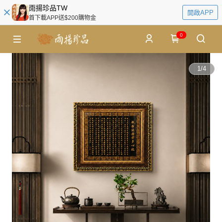
雨揚珍品TW
開啟APP
首下載APP送$200購物金
0
1
/
4