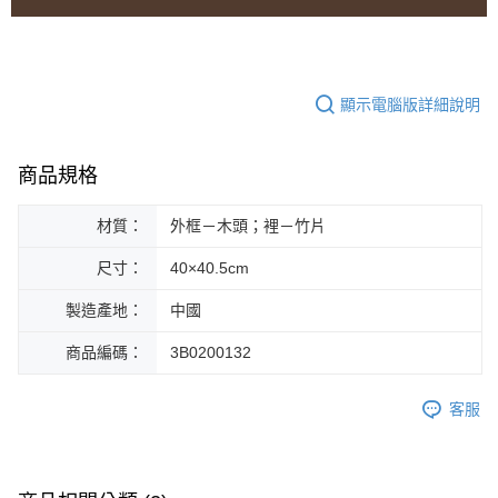
顯示電腦版詳細說明
商品規格
材質：
外框－木頭；裡－竹片
尺寸：
40×40.5cm
製造產地：
中國
商品編碼：
3B0200132
客服