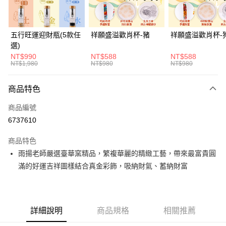
Apple Pay
上海商業儲蓄銀行
台北富邦商業銀行
國泰世華商業銀行
兆豐國際商業銀行
街口支付
臺灣中小企業銀行
台中商業銀行
五行旺運迎財瓶(5款任
祥願盛溢歡肖杯-豬
祥願盛溢歡肖杯-
匯豐（台灣）商業銀行
華泰商業銀行
選)
悠遊付
聯邦商業銀行
遠東國際商業銀行
NT$990
NT$588
NT$588
元大商業銀行
永豐商業銀行
NT$1,980
NT$980
NT$980
全支付
玉山商業銀行
星展（台灣）商業銀行
台新國際商業銀行
中國信託商業銀行
大哥付你分期
商品特色
台灣樂天信用卡公司
相關說明
商品編號
【大哥付你分期使用說明】
ATM付款
1.本服務由台灣大哥大提供，台灣大哥大用戶可立即使用無須另外申請。
6737610
2.付款方式選擇「大哥付你分期」，訂單成立後會自動跳轉到大哥付的交易
流程，驗證手機門號後，選擇欲分期的期數、繳款截止日，確認付款後即完
運送方式
商品特色
成交易。
雨揚老師嚴選臺華窯精品，繁複華麗的精緻工藝，帶來最富貴圓
3.實際核准額度、可分期數及費用金額請依後續交易確認頁面所載為準。
宅配
4.訂單成立30分鐘內，如未前往確認交易或遇審核未通過，訂單將自動取
滿的好運吉祥圖樣結合真金彩飾，吸納財氣、蓄納財富
每筆NT$120，滿NT$1,500(含以上)免運費
消。如遇「轉專審核」未通過狀況，表示未達大哥付你分期系統評分，恕無
法說明評估內容。
【繳款方式說明】
1.分期款項不併入電信帳單，「大哥付你分期」於每月結算日後寄送繳費提
醒簡訊。
詳細說明
商品規格
相關推薦
2.透過簡訊連結打開帳單後，可選擇「超商條碼／台灣大直營門市／銀行轉
帳／街口支付／iPASS MONEY」等通路繳費。