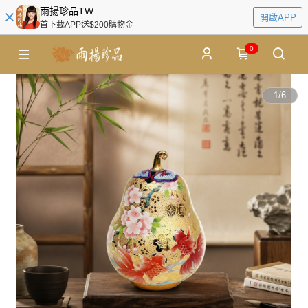
雨揚珍品TW
開啟APP
首下載APP送$200購物金
0
1
/
6