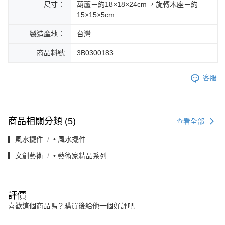
尺寸：
葫蘆－約18×18×24cm ，旋轉木座－約
15×15×5cm
製造產地：
台灣
商品料號
3B0300183
客服
商品相關分類 (5)
查看全部
▎風水擺件
• 風水擺件
▎文創藝術
• 藝術家精品系列
評價
喜歡這個商品嗎？購買後給他一個好評吧