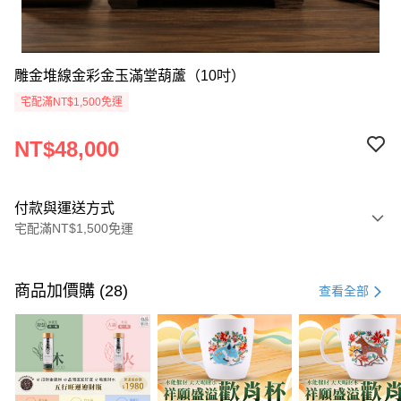
雕金堆線金彩金玉滿堂葫蘆（10吋）
宅配滿NT$1,500免運
NT$48,000
付款與運送方式
宅配滿NT$1,500免運
付款方式
信用卡一次付款
商品加價購 (28)
查看全部
信用卡分期付款
3 期 0 利率 每期
NT$16,000
21家銀行
合作金庫商業銀行
第一商業銀行
LINE Pay
華南商業銀行
彰化商業銀行