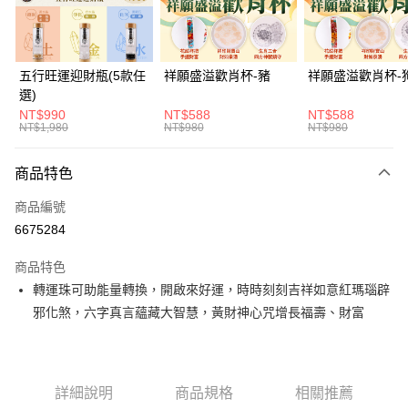
悠遊付
全支付
五行旺運迎財瓶(5款任
祥願盛溢歡肖杯-豬
祥願盛溢歡肖杯-
選)
大哥付你分期
NT$990
NT$588
NT$588
相關說明
NT$1,980
NT$980
NT$980
【大哥付你分期使用說明】
ATM付款
1.本服務由台灣大哥大提供，台灣大哥大用戶可立即使用無須另外申請。
商品特色
2.付款方式選擇「大哥付你分期」，訂單成立後會自動跳轉到大哥付的交易
流程，驗證手機門號後，選擇欲分期的期數、繳款截止日，確認付款後即完
運送方式
商品編號
成交易。
3.實際核准額度、可分期數及費用金額請依後續交易確認頁面所載為準。
6675284
付款後全家取貨(訂單門檻$4000以下)
4.訂單成立30分鐘內，如未前往確認交易或遇審核未通過，訂單將自動取
每筆NT$120，滿NT$1,500(含以上)免運費
消。如遇「轉專審核」未通過狀況，表示未達大哥付你分期系統評分，恕無
商品特色
法說明評估內容。
轉運珠可助能量轉換，開啟來好運，時時刻刻吉祥如意紅瑪瑙辟
付款後萊爾富取貨(訂單門檻$4000以下)
【繳款方式說明】
1.分期款項不併入電信帳單，「大哥付你分期」於每月結算日後寄送繳費提
邪化煞，六字真言蘊藏大智慧，黃財神心咒增長福壽、財富
每筆NT$120，滿NT$1,500(含以上)免運費
醒簡訊。
2.透過簡訊連結打開帳單後，可選擇「超商條碼／台灣大直營門市／銀行轉
付款後7-11取貨(訂單門檻$4000以下)
帳／街口支付／iPASS MONEY」等通路繳費。
每筆NT$120，滿NT$1,500(含以上)免運費
【注意事項】
詳細說明
商品規格
相關推薦
宅配
1.本服務係由「台灣大哥大股份有限公司」（以下簡稱本公司）所提供，讓