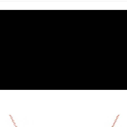
用戶於交易時，得透過本服務購買商品或服務，並由商店將買賣／分期付款
每筆NT$120，滿NT$1,500(含以上)免運費
買賣價金債權讓與本公司後，依約使用本公司帳單繳交帳款。
2.基於同意付款使用「大哥付你分期」之契約關係目的，商店將以您的個人
資料（包含姓名、電話或地址）提供予台灣大哥大進項蒐集、處理及利用，
由本公司與您本人進行分期帳單所需資料之確認、核對及更正。
3.完整用戶服務條款，請詳閱以下連結：
https://oppay.tw/userRule