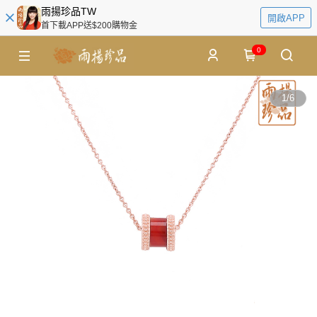
雨揚珍品TW
開啟APP
首下載APP送$200購物金
0
1
/
6