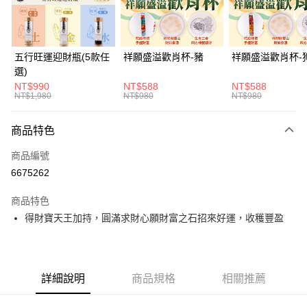
悠遊付
全支付
五行旺運迎財瓶(5款任
祥願盛溢歡肖杯-豬
祥願盛溢歡肖杯-
選)
大哥付你分期
NT$990
NT$588
NT$588
相關說明
NT$1,980
NT$980
NT$980
【大哥付你分期使用說明】
ATM付款
1.本服務由台灣大哥大提供，台灣大哥大用戶可立即使用無須另外申請。
商品特色
2.付款方式選擇「大哥付你分期」，訂單成立後會自動跳轉到大哥付的交易
貨到付款
流程，驗證手機門號後，選擇欲分期的期數、繳款截止日，確認付款後即完
商品編號
成交易。
3.實際核准額度、可分期數及費用金額請依後續交易確認頁面所載為準。
6675262
運送方式
4.訂單成立30分鐘內，如未前往確認交易或遇審核未通過，訂單將自動取
消。如遇「轉專審核」未通過狀況，表示未達大哥付你分期系統評分，恕無
付款後全家取貨(訂單門檻$4000以下)
商品特色
法說明評估內容。
得財寶天王加持，圓滿求財心願財富之石招來好運，收穫豐盈
每筆NT$120，滿NT$1,500(含以上)免運費
【繳款方式說明】
1.分期款項不併入電信帳單，「大哥付你分期」於每月結算日後寄送繳費提
付款後萊爾富取貨(訂單門檻$4000以下)
醒簡訊。
2.透過簡訊連結打開帳單後，可選擇「超商條碼／台灣大直營門市／銀行轉
每筆NT$120，滿NT$1,500(含以上)免運費
帳／街口支付／iPASS MONEY」等通路繳費。
詳細說明
商品規格
相關推薦
付款後7-11取貨(訂單門檻$4000以下)
【注意事項】
每筆NT$120，滿NT$1,500(含以上)免運費
1.本服務係由「台灣大哥大股份有限公司」（以下簡稱本公司）所提供，讓