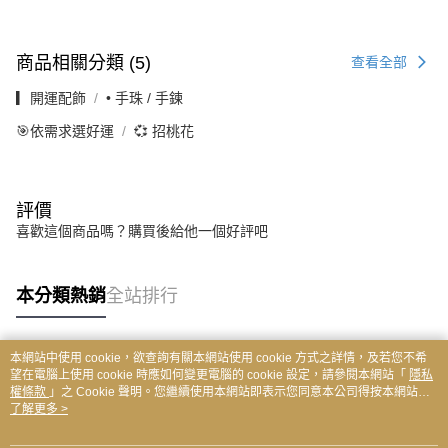
商品相關分類 (5)
查看全部
▎開運配飾
• 手珠 / 手鍊
🎯依需求選好運
💞 招桃花
評價
喜歡這個商品嗎？購買後給他一個好評吧
本分類熱銷
全站排行
本網站中使用 cookie，欲查詢有關本網站使用 cookie 方式之詳情，及若您不希
熱門標籤
望在電腦上使用 cookie 時應如何變更電腦的 cookie 設定，請參閱本網站「
隱私
權條款
」之 Cookie 聲明。您繼續使用本網站即表示您同意本公司得按本網站使
用條款之 Cookie 聲明使用 cookie。
了解更多 >