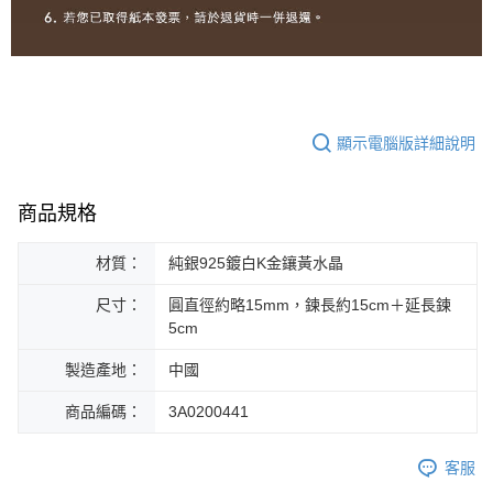
顯示電腦版詳細說明
商品規格
材質：
純銀925鍍白K金鑲黃水晶
尺寸：
圓直徑約略15mm，鍊長約15cm＋延長鍊
5cm
製造產地：
中國
商品編碼：
3A0200441
客服