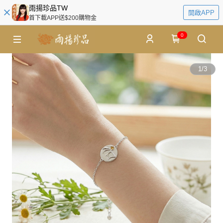
雨揚珍品TW
開啟APP
首下載APP送$200購物金
0
1
/
3