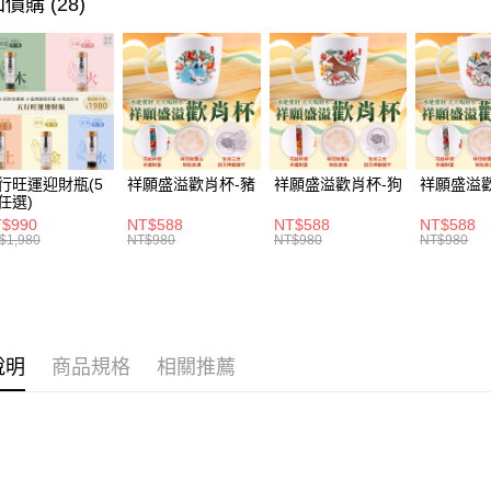
價購 (28)
貨到付款
流程，驗
完成交易
3.實際核
4.訂單成
運送方式
消。如遇
無法說明
付款後全家
【繳款方
每筆NT$1
1.分期款
醒簡訊。
行旺運迎財瓶(5
祥願盛溢歡肖杯-豬
祥願盛溢歡肖杯-狗
祥願盛溢
2.透過簡
付款後萊爾
任選)
帳／街口支
$990
NT$588
NT$588
NT$588
每筆NT$1
$1,980
NT$980
NT$980
NT$980
【注意事
付款後7-1
1.本服務
用戶於交
每筆NT$1
款買賣價
2.基於同
宅配
資料（包
說明
商品規格
相關推薦
每筆NT$1
用，由本
3.完整用
貨到付款
每筆NT$1