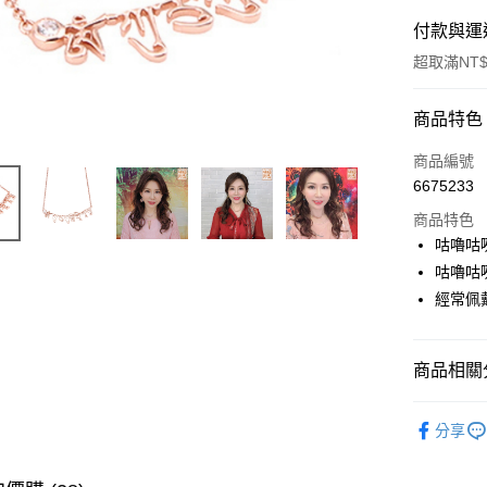
付款與運
超取滿NT$
付款方式
商品特色
信用卡一
商品編號
6675233
LINE Pay
商品特色
Apple Pay
咕嚕咕
咕嚕咕
街口支付
經常佩
悠遊付
全支付
商品相關分
大哥付你
▎開運配
相關說明
分享
【大哥付
全站商品
ATM付款
1.本服務
2.付款方