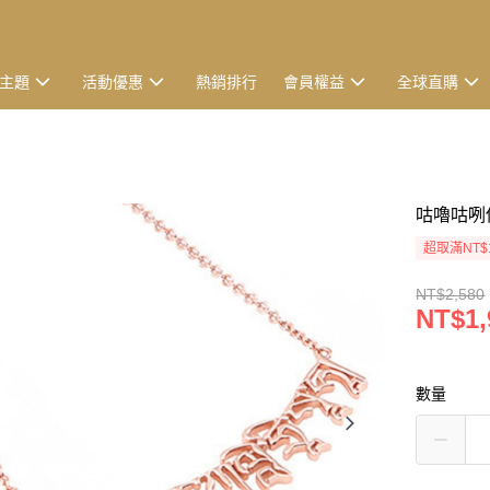
主題
活動優惠
熱銷排行
會員權益
全球直購
咕嚕咕咧
超取滿NT$
NT$2,580
NT$1,
數量