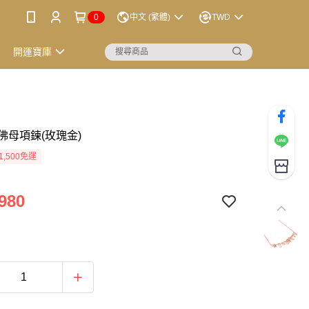
0
中文 (繁體)
TWD
開運寶庫
佛母項鍊(玫瑰金)
1,500免運
980