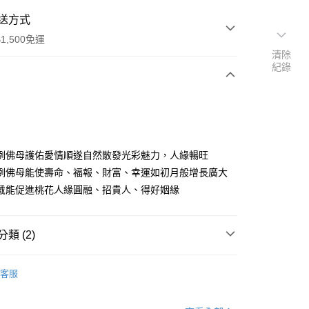
送方式
1,500免運
清除
紀錄
次付款
咧佛母護佑愛情順遂自然散發光彩魅力，人緣暢旺
咧佛母能使壽命、福報、財富、幸運如初月般增長廣大
戴能促進桃花人緣圓融、招貴人、得好姻緣
類 (2)
分期
飾
• 開運配件
客服
你分期使用說明】
由台灣大哥大提供，台灣大哥大用戶可立即使用無須另外申請。
式選擇「大哥付你分期」，訂單成立後會自動跳轉到大哥付的交易