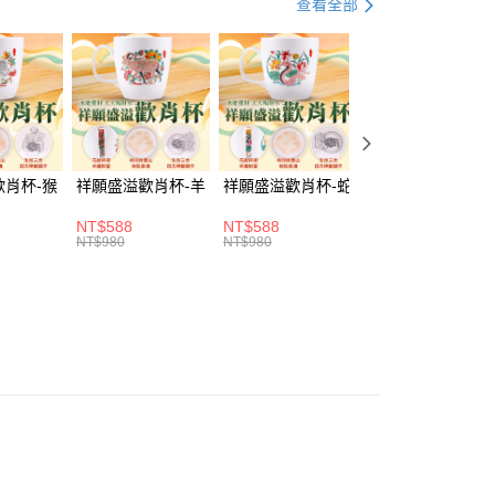
查看全部
證手機門號後，選擇欲分期的期數、繳款截止日，確認付款後即
。
准額度、可分期數及費用金額請依後續交易確認頁面所載為準。
立30分鐘內，如未前往確認交易或遇審核未通過，訂單將自動取
「轉專審核」未通過狀況，表示未達大哥付你分期系統評分，恕
評估內容。
取貨(訂單門檻$4000以下)
式說明】
20，滿NT$1,500(含以上)免運費
項不併入電信帳單，「大哥付你分期」於每月結算日後寄送繳費提
歡肖杯-猴
祥願盛溢歡肖杯-羊
祥願盛溢歡肖杯-蛇
祥願盛溢歡肖杯-
訊連結打開帳單後，可選擇「超商條碼／台灣大直營門市／銀行轉
富取貨(訂單門檻$4000以下)
付／iPASS MONEY」等通路繳費。
NT$588
NT$588
NT$588
20，滿NT$1,500(含以上)免運費
NT$980
NT$980
NT$980
項】
1取貨(訂單門檻$4000以下)
係由「台灣大哥大股份有限公司」（以下簡稱本公司）所提供，讓
易時，得透過本服務購買商品或服務，並由商店將買賣／分期付
20，滿NT$1,500(含以上)免運費
金債權讓與本公司後，依約使用本公司帳單繳交帳款。
意付款使用「大哥付你分期」之契約關係目的，商店將以您的個人
含姓名、電話或地址）提供予台灣大哥大進項蒐集、處理及利
20，滿NT$1,500(含以上)免運費
公司與您本人進行分期帳單所需資料之確認、核對及更正。
戶服務條款，請詳閱以下連結：
https://oppay.tw/userRule
20，滿NT$1,800(含以上)免運費