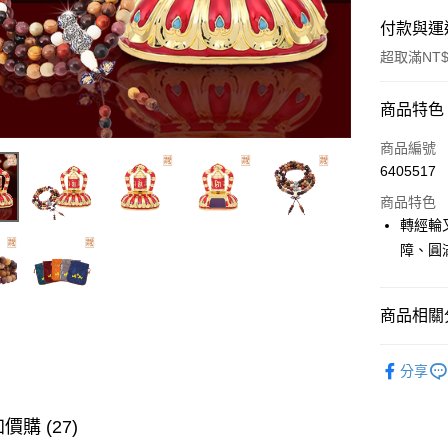
付款與運
超取滿NT$
付款方式
商品特色
信用卡一
商品編號
6405517
LINE Pay
商品特色
Apple Pay
轉經輪
障、圓
街口支付
悠遊付
商品相關分
Google Pa
▎開運配
全支付
分享
全站商品
大哥付你
價購 (27)
相關說明
【大哥付