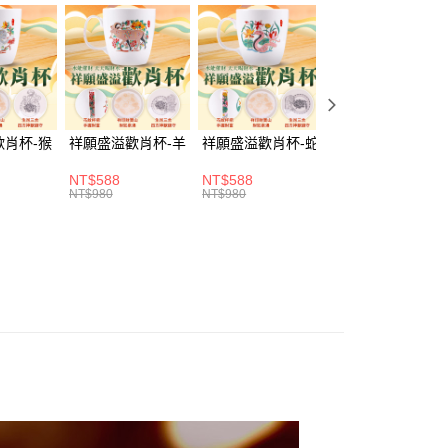
由台灣大哥大提供，台灣大哥大用戶可立即使用無須另外申請。
式選擇「大哥付你分期」，訂單成立後會自動跳轉到大哥付的交易
證手機門號後，選擇欲分期的期數、繳款截止日，確認付款後即
。
准額度、可分期數及費用金額請依後續交易確認頁面所載為準。
立30分鐘內，如未前往確認交易或遇審核未通過，訂單將自動取
「轉專審核」未通過狀況，表示未達大哥付你分期系統評分，恕
歡肖杯-猴
祥願盛溢歡肖杯-羊
祥願盛溢歡肖杯-蛇
祥願盛溢歡肖杯-
評估內容。
取貨(訂單門檻$4000以下)
式說明】
20，滿NT$1,500(含以上)免運費
項不併入電信帳單，「大哥付你分期」於每月結算日後寄送繳費提
NT$588
NT$588
NT$588
NT$980
NT$980
NT$980
訊連結打開帳單後，可選擇「超商條碼／台灣大直營門市／銀行轉
富取貨(訂單門檻$4000以下)
付／iPASS MONEY」等通路繳費。
20，滿NT$1,500(含以上)免運費
項】
1取貨(訂單門檻$4000以下)
係由「台灣大哥大股份有限公司」（以下簡稱本公司）所提供，讓
易時，得透過本服務購買商品或服務，並由商店將買賣／分期付
20，滿NT$1,500(含以上)免運費
金債權讓與本公司後，依約使用本公司帳單繳交帳款。
意付款使用「大哥付你分期」之契約關係目的，商店將以您的個人
含姓名、電話或地址）提供予台灣大哥大進項蒐集、處理及利
20，滿NT$1,500(含以上)免運費
公司與您本人進行分期帳單所需資料之確認、核對及更正。
戶服務條款，請詳閱以下連結：
https://oppay.tw/userRule
20，滿NT$1,800(含以上)免運費