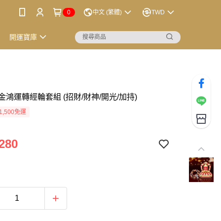
0
中文 (繁體)
TWD
開運寶庫
鴻運轉經輪套組 (招財/財神/開光/加持)
1,500免運
280