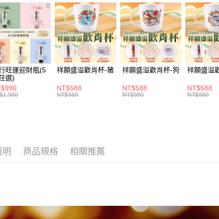
ATM付款
1.本服務
2.付款方
貨到付款
流程，驗
完成交易
3.實際核
4.訂單成
運送方式
消。如遇
行旺運迎財瓶(5
祥願盛溢歡肖杯-豬
祥願盛溢歡肖杯-狗
祥願盛溢
無法說明
付款後全家
任選)
【繳款方
每筆NT$1
1.分期款
$990
NT$588
NT$588
NT$588
$1,980
NT$980
NT$980
NT$980
醒簡訊。
2.透過簡
付款後萊爾
帳／街口支
每筆NT$1
【注意事
付款後7-1
1.本服務
用戶於交
說明
商品規格
相關推薦
每筆NT$1
款買賣價
2.基於同
宅配
資料（包
每筆NT$1
用，由本
3.完整用
貨到付款
每筆NT$1