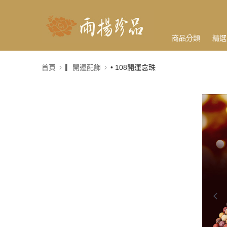
商品分類
精選
首頁
▎開運配飾
• 108開運念珠