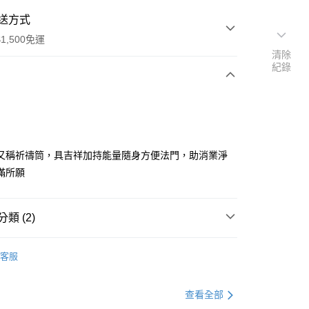
送方式
1,500免運
清除
紀錄
次付款
又稱祈禱筒，具吉祥加持能量隨身方便法門，助消業淨
滿所願
類 (2)
y
飾
• 108開運念珠
客服
分期
查看全部
你分期使用說明】