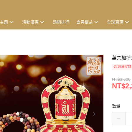
主題
活動優惠
熱銷排行
會員權益
全球直購
萬咒加持金
超取滿NT$
NT$3,600
NT$2,
數量